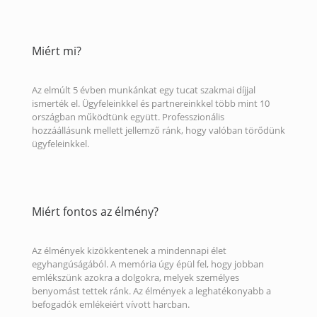
Miért mi?
Az elmúlt 5 évben munkánkat egy tucat szakmai díjjal
ismerték el. Ügyfeleinkkel és partnereinkkel több mint 10
országban működtünk együtt. Professzionális
hozzáállásunk mellett jellemző ránk, hogy valóban törődünk
ügyfeleinkkel.
Miért fontos az élmény?
Az élmények kizökkentenek a mindennapi élet
egyhangúságából. A memória úgy épül fel, hogy jobban
emlékszünk azokra a dolgokra, melyek személyes
benyomást tettek ránk. Az élmények a leghatékonyabb a
befogadók emlékeiért vívott harcban.