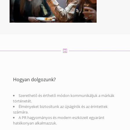
Hogyan dolgozunk?
Szerethető és érthető módon kommunikáljuk a márkák
történetét.
Élményeket biztosítunk az újságírók és az érintettek
számára.
A PR hagyományos és modern eszközeit egyaránt
hatékonyan alkalmazzuk.