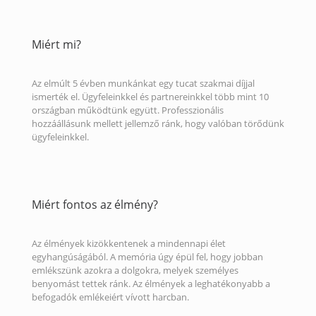
Miért mi?
Az elmúlt 5 évben munkánkat egy tucat szakmai díjjal
ismerték el. Ügyfeleinkkel és partnereinkkel több mint 10
országban működtünk együtt. Professzionális
hozzáállásunk mellett jellemző ránk, hogy valóban törődünk
ügyfeleinkkel.
Miért fontos az élmény?
Az élmények kizökkentenek a mindennapi élet
egyhangúságából. A memória úgy épül fel, hogy jobban
emlékszünk azokra a dolgokra, melyek személyes
benyomást tettek ránk. Az élmények a leghatékonyabb a
befogadók emlékeiért vívott harcban.