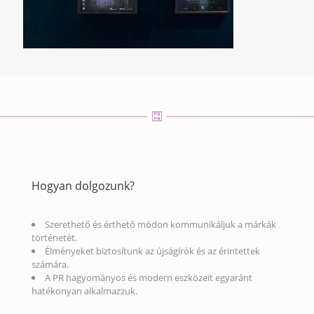
Hogyan dolgozunk?
Szerethető és érthető módon kommunikáljuk a márkák
történetét.
Élményeket biztosítunk az újságírók és az érintettek
számára.
A PR hagyományos és modern eszközeit egyaránt
hatékonyan alkalmazzuk.