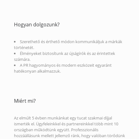
Hogyan dolgozunk?
Szerethető és érthető módon kommunikáljuk a márkák
történetét.
Élményeket biztosítunk az újságírók és az érintettek
számára.
A PR hagyományos és modern eszközeit egyaránt
hatékonyan alkalmazzuk.
Miért mi?
Az elmúlt 5 évben munkánkat egy tucat szakmai díjjal
ismerték el. Ügyfeleinkkel és partnereinkkel több mint 10
országban működtünk együtt. Professzionális
hozzáállásunk mellett jellemző ránk, hogy valóban törődünk