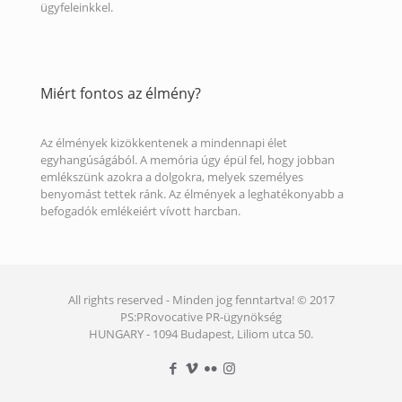
ügyfeleinkkel.
Miért fontos az élmény?
Az élmények kizökkentenek a mindennapi élet
egyhangúságából. A memória úgy épül fel, hogy jobban
emlékszünk azokra a dolgokra, melyek személyes
benyomást tettek ránk. Az élmények a leghatékonyabb a
befogadók emlékeiért vívott harcban.
All rights reserved - Minden jog fenntartva! © 2017
PS:PRovocative PR-ügynökség
HUNGARY - 1094 Budapest, Liliom utca 50.