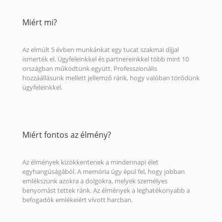
Miért mi?
Az elmúlt 5 évben munkánkat egy tucat szakmai díjjal
ismerték el. Ügyfeleinkkel és partnereinkkel több mint 10
országban működtünk együtt. Professzionális
hozzáállásunk mellett jellemző ránk, hogy valóban törődünk
ügyfeleinkkel.
Miért fontos az élmény?
Az élmények kizökkentenek a mindennapi élet
egyhangúságából. A memória úgy épül fel, hogy jobban
emlékszünk azokra a dolgokra, melyek személyes
benyomást tettek ránk. Az élmények a leghatékonyabb a
befogadók emlékeiért vívott harcban.