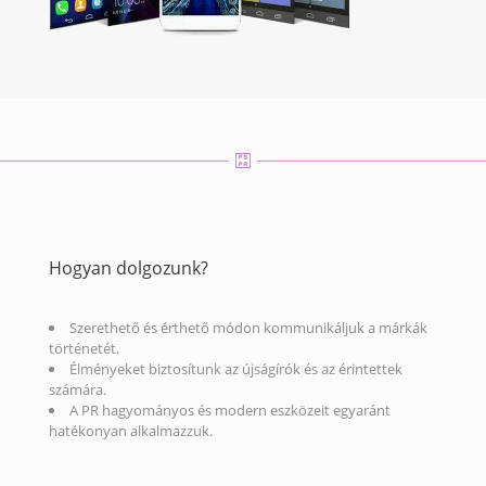
Hogyan dolgozunk?
Szerethető és érthető módon kommunikáljuk a márkák
történetét.
Élményeket biztosítunk az újságírók és az érintettek
számára.
A PR hagyományos és modern eszközeit egyaránt
hatékonyan alkalmazzuk.