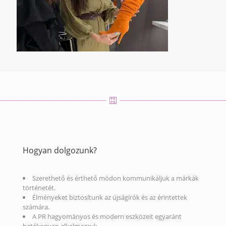
Hogyan dolgozunk?
Szerethető és érthető módon kommunikáljuk a márkák
történetét.
Élményeket biztosítunk az újságírók és az érintettek
számára.
A PR hagyományos és modern eszközeit egyaránt