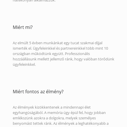
hatékonyan alkalmazzuk.
Miért mi?
Az elmúlt 5 évben munkánkat egy tucat szakmai díjjal
ismerték el. Ügyfeleinkkel és partnereinkkel több mint 10
országban működtünk együtt. Professzionális
hozzáállásunk mellett jellemző ránk, hogy valóban törődünk
ügyfeleinkkel.
Miért fontos az élmény?
Az élmények kizökkentenek a mindennapi élet
egyhangúságából. A memória úgy épül fel, hogy jobban
emlékszünk azokra a dolgokra, melyek személyes
benyomást tettek ránk. Az élmények a leghatékonyabb a