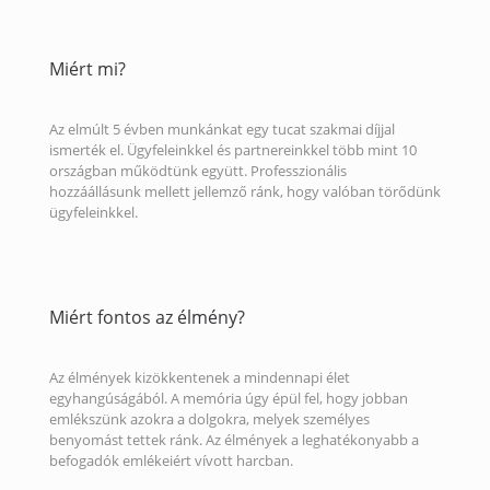
Miért mi?
Az elmúlt 5 évben munkánkat egy tucat szakmai díjjal
ismerték el. Ügyfeleinkkel és partnereinkkel több mint 10
országban működtünk együtt. Professzionális
hozzáállásunk mellett jellemző ránk, hogy valóban törődünk
ügyfeleinkkel.
Miért fontos az élmény?
Az élmények kizökkentenek a mindennapi élet
egyhangúságából. A memória úgy épül fel, hogy jobban
emlékszünk azokra a dolgokra, melyek személyes
benyomást tettek ránk. Az élmények a leghatékonyabb a
befogadók emlékeiért vívott harcban.