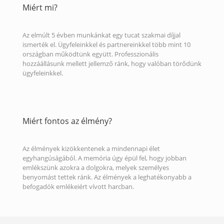
Miért mi?
Az elmúlt 5 évben munkánkat egy tucat szakmai díjjal
ismerték el. Ügyfeleinkkel és partnereinkkel több mint 10
országban működtünk együtt. Professzionális
hozzáállásunk mellett jellemző ránk, hogy valóban törődünk
ügyfeleinkkel.
Miért fontos az élmény?
Az élmények kizökkentenek a mindennapi élet
egyhangúságából. A memória úgy épül fel, hogy jobban
emlékszünk azokra a dolgokra, melyek személyes
benyomást tettek ránk. Az élmények a leghatékonyabb a
befogadók emlékeiért vívott harcban.