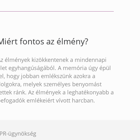
Miért fontos az élmény?
Az élmények kizökkentenek a mindennapi
élet egyhangúságából. A memória úgy épül
fel, hogy jobban emlékszünk azokra a
dolgokra, melyek személyes benyomást
ettek ránk. Az élmények a leghatékonyabb a
befogadók emlékeiért vívott harcban.
e PR-ügynökség