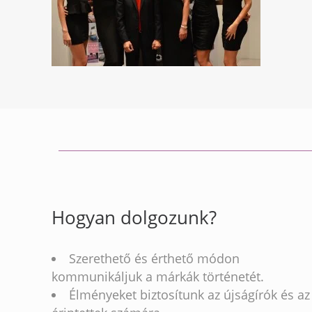
Hogyan dolgozunk?
Szerethető és érthető módon
kommunikáljuk a márkák történetét.
Élményeket biztosítunk az újságírók és az