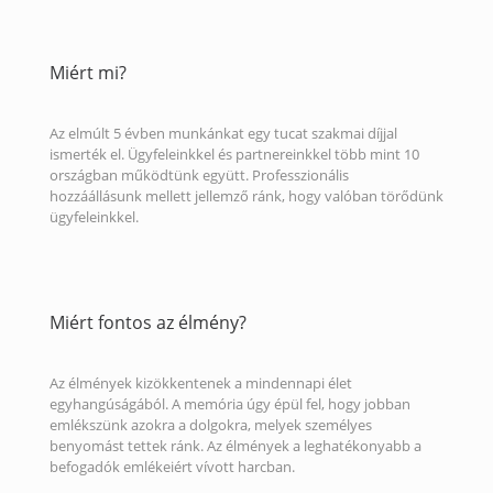
Miért mi?
Az elmúlt 5 évben munkánkat egy tucat szakmai díjjal
ismerték el. Ügyfeleinkkel és partnereinkkel több mint 10
országban működtünk együtt. Professzionális
hozzáállásunk mellett jellemző ránk, hogy valóban törődünk
ügyfeleinkkel.
Miért fontos az élmény?
Az élmények kizökkentenek a mindennapi élet
egyhangúságából. A memória úgy épül fel, hogy jobban
emlékszünk azokra a dolgokra, melyek személyes
benyomást tettek ránk. Az élmények a leghatékonyabb a
befogadók emlékeiért vívott harcban.