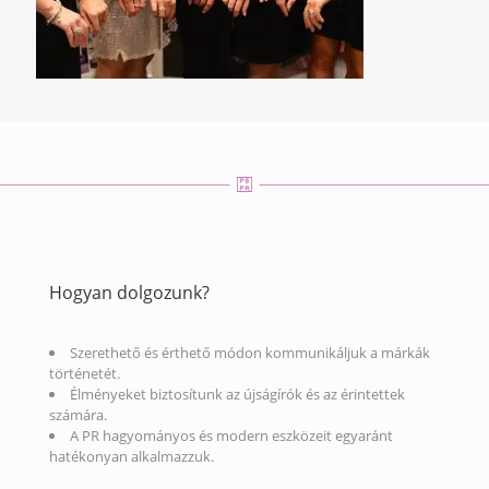
Hogyan dolgozunk?
Szerethető és érthető módon kommunikáljuk a márkák
történetét.
Élményeket biztosítunk az újságírók és az érintettek
számára.
A PR hagyományos és modern eszközeit egyaránt
hatékonyan alkalmazzuk.