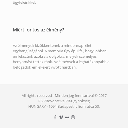
ügyfeleinkkel.
Miért fontos az élmény?
Az élmények kizökkentenek a mindennapi élet
egyhangúságából. A memória úgy épül fel, hogy jobban
emlékszünk azokra a dolgokra, melyek személyes
benyomást tettek ránk. Az élmények a leghatékonyabb a
befogadók emlékeiért vívott harcban.
All rights reserved - Minden jog fenntartva! © 2017
PS:PRovocative PR-ügynökség
HUNGARY - 1094 Budapest, Liliom utca 50.