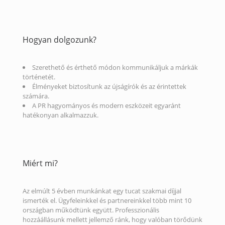
Hogyan dolgozunk?
Szerethető és érthető módon kommunikáljuk a márkák
történetét.
Élményeket biztosítunk az újságírók és az érintettek
számára.
A PR hagyományos és modern eszközeit egyaránt
hatékonyan alkalmazzuk.
Miért mi?
Az elmúlt 5 évben munkánkat egy tucat szakmai díjjal
ismerték el. Ügyfeleinkkel és partnereinkkel több mint 10
országban működtünk együtt. Professzionális
hozzáállásunk mellett jellemző ránk, hogy valóban törődünk