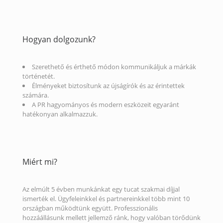
Hogyan dolgozunk?
Szerethető és érthető módon kommunikáljuk a márkák
történetét.
Élményeket biztosítunk az újságírók és az érintettek
számára.
A PR hagyományos és modern eszközeit egyaránt
hatékonyan alkalmazzuk.
Miért mi?
Az elmúlt 5 évben munkánkat egy tucat szakmai díjjal
ismerték el. Ügyfeleinkkel és partnereinkkel több mint 10
országban működtünk együtt. Professzionális
hozzáállásunk mellett jellemző ránk, hogy valóban törődünk