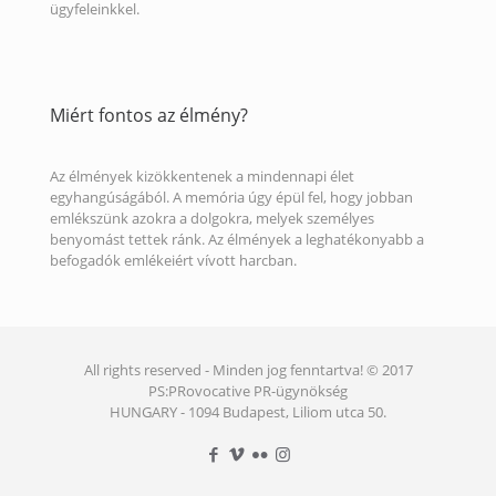
ügyfeleinkkel.
Miért fontos az élmény?
Az élmények kizökkentenek a mindennapi élet
egyhangúságából. A memória úgy épül fel, hogy jobban
emlékszünk azokra a dolgokra, melyek személyes
benyomást tettek ránk. Az élmények a leghatékonyabb a
befogadók emlékeiért vívott harcban.
All rights reserved - Minden jog fenntartva! © 2017
PS:PRovocative PR-ügynökség
HUNGARY - 1094 Budapest, Liliom utca 50.