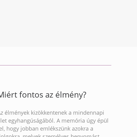
Miért fontos az élmény?
Az élmények kizökkentenek a mindennapi
élet egyhangúságából. A memória úgy épül
fel, hogy jobban emlékszünk azokra a
dolgokra, melyek személyes benyomást