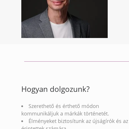
Hogyan dolgozunk?
Szerethető és érthető módon
kommunikáljuk a márkák történetét.
Élményeket biztosítunk az újságírók és az
érintettek számára.