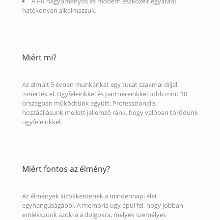
A PR hagyományos és modern eszközeit egyaránt
hatékonyan alkalmazzuk.
Miért mi?
Az elmúlt 5 évben munkánkat egy tucat szakmai díjjal
ismerték el. Ügyfeleinkkel és partnereinkkel több mint 10
országban működtünk együtt. Professzionális
hozzáállásunk mellett jellemző ránk, hogy valóban törődünk
ügyfeleinkkel.
Miért fontos az élmény?
Az élmények kizökkentenek a mindennapi élet
egyhangúságából. A memória úgy épül fel, hogy jobban
emlékszünk azokra a dolgokra, melyek személyes