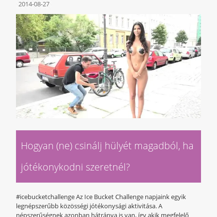
2014-08-27
Hogyan (ne) csinálj hülyét magadból, ha
jótékonykodni szeretnél?
#icebucketchallenge Az Ice Bucket Challenge napjaink egyik
legnépszerűbb közösségi jótékonysági aktivitása. A
népszerűségnek azonban hátránya is van, így akik megfelelő