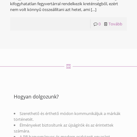
kifogyhatatlan fegyvertárral rendelkezik kreténségből, ezért
nem volt könnyű összeállítani azt hetet, ami
[…]
0
Tovább
Hogyan dolgozunk?
Szerethető és érthető módon kommunikáljuk a márkák
történetét.
Élményeket biztosítunk az újságírók és az érintettek
számára.
A PR hagyományos és modern eszközeit egyaránt