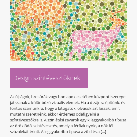
Design színtévesztőknek
Az újságok, brosúrák vagy honlapok esetében központi szerepet
játszanak a különböző vizuális elemek. Ha a dizájnra építünk, és
fontos számunkra, hogy a látogatók, olvasók azt lássák, amit
mutatni szeretnénk, akkor érdemes odafigyelni a
színtévesztőkre is. A színlátási zavarok egyik leggyakoribb típusa
az öröklődő színtévesztés, amely a férfiak nyolc, a nők fél
százalékát érinti. A leggyakoribb típusa a zöld és a
[…]