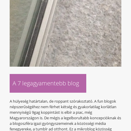
A 7 legagyamentebb blog
A hülyeség határtalan, de roppant szórakoztató. A fun blogok
népszerűségéhez nem férhet kétség és gyakorlatilag korlátlan
mennyiségű 9gag koppintást is elbír a piac, még
Magyarországon is. De mégis a legelborultabb koncepcióknak és
a blogoszféra igazi gyöngyszemeinek a közösségi média
fenegyereke, a tumblr ad otthont. Ez a mikroblog közösség