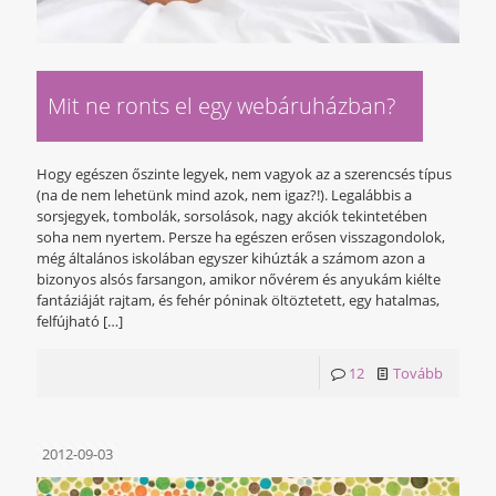
Mit ne ronts el egy webáruházban?
Hogy egészen őszinte legyek, nem vagyok az a szerencsés típus
(na de nem lehetünk mind azok, nem igaz?!). Legalábbis a
sorsjegyek, tombolák, sorsolások, nagy akciók tekintetében
soha nem nyertem. Persze ha egészen erősen visszagondolok,
még általános iskolában egyszer kihúzták a számom azon a
bizonyos alsós farsangon, amikor nővérem és anyukám kiélte
fantáziáját rajtam, és fehér póninak öltöztetett, egy hatalmas,
felfújható
[…]
12
Tovább
2012-09-03