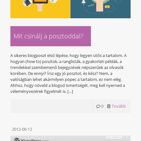
Mit csinálj a posztoddal?
A sikeres blogposzt első lépése, hogy legyen ütős a tartalom. A
hogyan (how to) posztok, a ranglisták, a gyakorlati példák, a
trendekkel szembemenő bejegyzések népszerűek az olvasók
körében. De ennyi? Írsz egy jó posztot, és kész? Nem, a
valóságban lehet akármilyen pöpec a tartalom, ez nem elég.
Ahhoz, hogy növeld a blogod ismertségét, meg kell nyerned a
véleményvezérek figyelmét is.
[…]
0
Tovább
2012-06-12