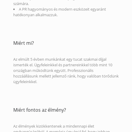
számára.
A PR hagyományos és modern eszközeit egyaránt
hatékonyan alkalmazzuk.
Miért mi?
Az elmúlt 5 évben munkánkat egy tucat szakmai díjjal
ismerték el. Ügyfeleinkkel és partnereinkkel több mint 10
országban működtünk együtt. Professzionális
hozzáállásunk mellett jellemző ránk, hogy valóban törődünk
ügyfeleinkkel.
Miért fontos az élmény?
Az élmények kizökkentenek a mindennapi élet
egyhangúságából. A memória úgy épül fel, hogy jobban