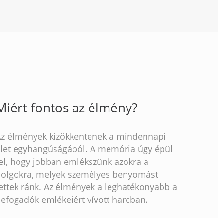
Miért fontos az élmény?
Az élmények kizökkentenek a mindennapi
élet egyhangúságából. A memória úgy épül
fel, hogy jobban emlékszünk azokra a
dolgokra, melyek személyes benyomást
ettek ránk. Az élmények a leghatékonyabb a
befogadók emlékeiért vívott harcban.