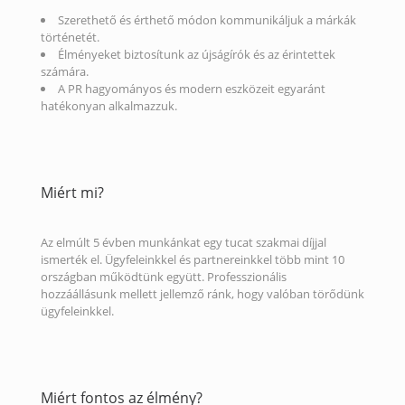
Szerethető és érthető módon kommunikáljuk a márkák
történetét.
Élményeket biztosítunk az újságírók és az érintettek
számára.
A PR hagyományos és modern eszközeit egyaránt
hatékonyan alkalmazzuk.
Miért mi?
Az elmúlt 5 évben munkánkat egy tucat szakmai díjjal
ismerték el. Ügyfeleinkkel és partnereinkkel több mint 10
országban működtünk együtt. Professzionális
hozzáállásunk mellett jellemző ránk, hogy valóban törődünk
ügyfeleinkkel.
Miért fontos az élmény?