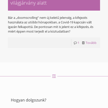
világjárvány alatt
Bár a „doomscrolling” nem új keletű jelenség, a kifejezés
használata az utóbbi hónapokban, a Covid-19 kapcsán vált
igazán felkapottá. De pontosan mit is jelent ez a kifejezés, és
miért éppen most terjedt el a köztudatban?
1
Tovább
Hogyan dolgozunk?