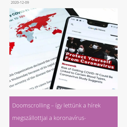
2020-12-09
Doomscrolling – így lettünk a hírek
megszállottjai a koronavírus-