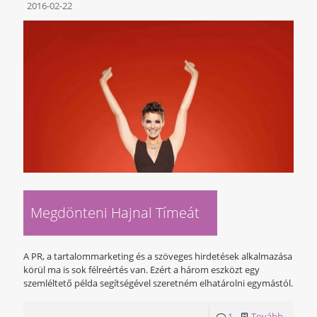
2016-02-22
Megdönteni Hajnal Tímeát
A PR, a tartalommarketing és a szöveges hirdetések alkalmazása
körül ma is sok félreértés van. Ezért a három eszközt egy
szemléltető példa segítségével szeretném elhatárolni egymástól.
1
Tovább