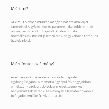
Miért mi?
Az elmúlt 5 évben munkánkat egy tucat szakmai díjjal
ismerték el. Ügyfeleinkkel és partnereinkkel több mint 10
országban működtünk együtt. Professzionális
hozzáállásunk mellett jellemző ránk, hogy valóban törődünk
ügyfeleinkkel.
Miért fontos az élmény?
Az élmények kizökkentenek a mindennapi élet
egyhangúságából. A memória úgy épül fel, hogy jobban
emlékszünk azokra a dolgokra, melyek személyes
benyomást tettek ránk. Az élmények a leghatékonyabb a
befogadók emlékeiért vívott harcban.