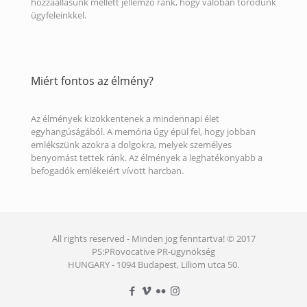
hozzáállásunk mellett jellemző ránk, hogy valóban törődünk
ügyfeleinkkel.
Miért fontos az élmény?
Az élmények kizökkentenek a mindennapi élet
egyhangúságából. A memória úgy épül fel, hogy jobban
emlékszünk azokra a dolgokra, melyek személyes
benyomást tettek ránk. Az élmények a leghatékonyabb a
befogadók emlékeiért vívott harcban.
All rights reserved - Minden jog fenntartva! © 2017
PS:PRovocative PR-ügynökség
HUNGARY - 1094 Budapest, Liliom utca 50.