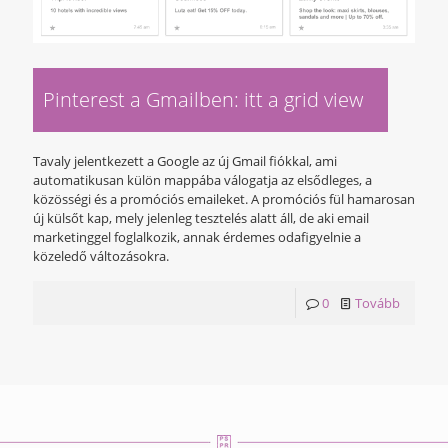
Pinterest a Gmailben: itt a grid view
Tavaly jelentkezett a Google az új Gmail fiókkal, ami
automatikusan külön mappába válogatja az elsődleges, a
közösségi és a promóciós emaileket. A promóciós fül hamarosan
új külsőt kap, mely jelenleg tesztelés alatt áll, de aki email
marketinggel foglalkozik, annak érdemes odafigyelnie a
közeledő változásokra.
0
Tovább