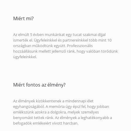
Miért mi?
Az elmúlt 5 évben munkánkat egy tucat szakmai díjjal
ismerték el. Ügyfeleinkkel és partnereinkkel több mint 10
országban működtünk együtt. Professzionális
hozzáállásunk mellett jellemző ránk, hogy valóban törődünk
ügyfeleinkkel.
Miért fontos az élmény?
Az élmények kizökkentenek a mindennapi élet
egyhangúságából. A memória úgy épül fel, hogy jobban
emlékszünk azokra a dolgokra, melyek személyes
benyomást tettek ránk. Az élmények a leghatékonyabb a
befogadók emlékeiért vívott harcban.