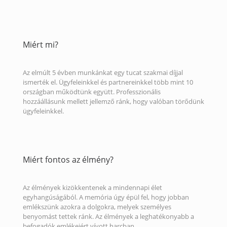
Miért mi?
Az elmúlt 5 évben munkánkat egy tucat szakmai díjjal
ismerték el. Ügyfeleinkkel és partnereinkkel több mint 10
országban működtünk együtt. Professzionális
hozzáállásunk mellett jellemző ránk, hogy valóban törődünk
ügyfeleinkkel.
Miért fontos az élmény?
Az élmények kizökkentenek a mindennapi élet
egyhangúságából. A memória úgy épül fel, hogy jobban
emlékszünk azokra a dolgokra, melyek személyes
benyomást tettek ránk. Az élmények a leghatékonyabb a
befogadók emlékeiért vívott harcban.