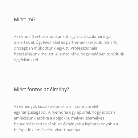
Miért mi?
Az elmúlt 5 évben munkánkat egy tucat szakmai díjjal
ismerték el. Ügyfeleinkkel és partnereinkkel több mint 10
országban működtünk együtt. Professzionális
hozzáállásunk mellett jellemző ránk, hogy valóban törődünk
ügyfeleinkkel.
Miért fontos az élmény?
Az élmények kizökkentenek a mindennapi élet
egyhangúságából. A memória úgy épül fel, hogy jobban
emlékszünk azokra a dolgokra, melyek személyes
benyomást tettek ránk. Az élmények a leghatékonyabb a
befogadók emlékeiért vívott harcban.