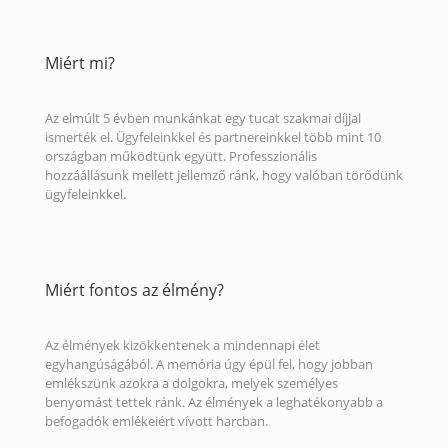
Miért mi?
Az elmúlt 5 évben munkánkat egy tucat szakmai díjjal
ismerték el. Ügyfeleinkkel és partnereinkkel több mint 10
országban működtünk együtt. Professzionális
hozzáállásunk mellett jellemző ránk, hogy valóban törődünk
ügyfeleinkkel.
Miért fontos az élmény?
Az élmények kizökkentenek a mindennapi élet
egyhangúságából. A memória úgy épül fel, hogy jobban
emlékszünk azokra a dolgokra, melyek személyes
benyomást tettek ránk. Az élmények a leghatékonyabb a
befogadók emlékeiért vívott harcban.