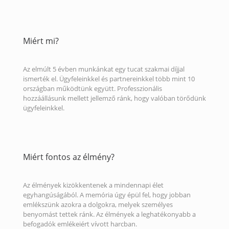
Miért mi?
Az elmúlt 5 évben munkánkat egy tucat szakmai díjjal
ismerték el. Ügyfeleinkkel és partnereinkkel több mint 10
országban működtünk együtt. Professzionális
hozzáállásunk mellett jellemző ránk, hogy valóban törődünk
ügyfeleinkkel.
Miért fontos az élmény?
Az élmények kizökkentenek a mindennapi élet
egyhangúságából. A memória úgy épül fel, hogy jobban
emlékszünk azokra a dolgokra, melyek személyes
benyomást tettek ránk. Az élmények a leghatékonyabb a
befogadók emlékeiért vívott harcban.