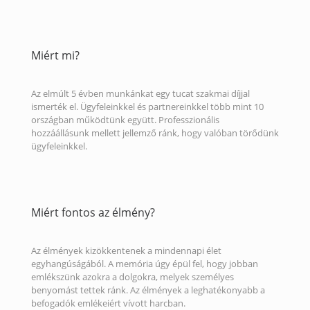
Miért mi?
Az elmúlt 5 évben munkánkat egy tucat szakmai díjjal
ismerték el. Ügyfeleinkkel és partnereinkkel több mint 10
országban működtünk együtt. Professzionális
hozzáállásunk mellett jellemző ránk, hogy valóban törődünk
ügyfeleinkkel.
Miért fontos az élmény?
Az élmények kizökkentenek a mindennapi élet
egyhangúságából. A memória úgy épül fel, hogy jobban
emlékszünk azokra a dolgokra, melyek személyes
benyomást tettek ránk. Az élmények a leghatékonyabb a
befogadók emlékeiért vívott harcban.