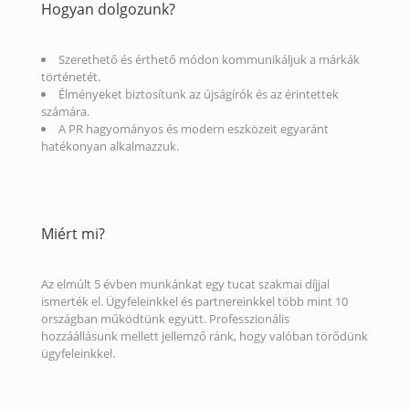
Hogyan dolgozunk?
Szerethető és érthető módon kommunikáljuk a márkák
történetét.
Élményeket biztosítunk az újságírók és az érintettek
számára.
A PR hagyományos és modern eszközeit egyaránt
hatékonyan alkalmazzuk.
Miért mi?
Az elmúlt 5 évben munkánkat egy tucat szakmai díjjal
ismerték el. Ügyfeleinkkel és partnereinkkel több mint 10
országban működtünk együtt. Professzionális
hozzáállásunk mellett jellemző ránk, hogy valóban törődünk
ügyfeleinkkel.