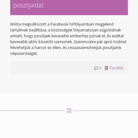
posztjaidat
Mióta megváltozott a Facebook hírfolyamban megjelenő
tartalmak beállítása, a közösségek folyamatosan zúgolódnak
amiatt, hogy posztjaik kevesebb emberhez jutnak el, és ezáltal
kevesebb aktív követőt szereznek. Szerencsére pár apró trükkel
felvehetjük a harcot ez ellen, és visszaszerezhetjük posztjaink
népszerűségét.
2
Tovább