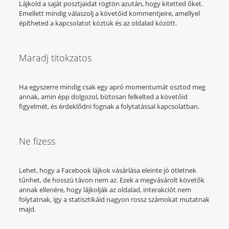
Lájkold a saját posztjaidat rögtön azután, hogy kitetted őket.
Emellett mindig válaszolj a követőid kommentjeire, amellyel
építheted a kapcsolatot köztük és az oldalad között.
Maradj titokzatos
Ha egyszerre mindig csak egy apró momentumát osztod meg
annak, amin épp dolgozol, biztosan felkelted a követőid
figyelmét, és érdeklődni fognak a folytatással kapcsolatban.
Ne fizess
Lehet, hogy a Facebook lájkok vásárlása eleinte jó ötletnek
tűnhet, de hosszú távon nem az. Ezek a megvásárolt követők
annak ellenére, hogy lájkolják az oldalad, interakciót nem
folytatnak, így a statisztikáid nagyon rossz számokat mutatnak
majd.