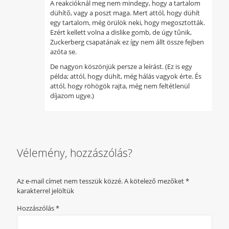
A reakcióknál meg nem mindegy, hogy a tartalom
dühítő, vagy a poszt maga. Mert attól, hogy dühít
egy tartalom, még örülök neki, hogy megosztották.
Ezért kellett volna a dislike gomb, de úgy tűnik,
Zuckerberg csapatának ez így nem állt össze fejben
azóta se.
De nagyon köszönjük persze a leírást. (Ez is egy
példa; attól, hogy dühít, még hálás vagyok érte. És
attól, hogy röhögök rajta, még nem feltétlenül
díjazom ugye.)
Vélemény, hozzászólás?
Az e-mail címet nem tesszük közzé.
A kötelező mezőket
*
karakterrel jelöltük
Hozzászólás
*