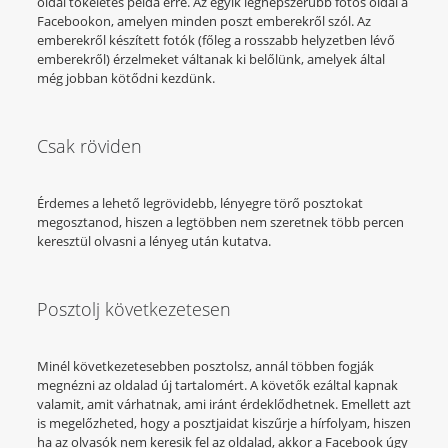
oldal tökéletes példa erre. Az egyik legnépszerűbb fotós oldal a
Facebookon, amelyen minden poszt emberekről szól. Az
emberekről készített fotók (főleg a rosszabb helyzetben lévő
emberekről) érzelmeket váltanak ki belőlünk, amelyek által
még jobban kötődni kezdünk.
Csak röviden
Érdemes a lehető legrövidebb, lényegre törő posztokat
megosztanod, hiszen a legtöbben nem szeretnek több percen
keresztül olvasni a lényeg után kutatva.
Posztolj következetesen
Minél következetesebben posztolsz, annál többen fogják
megnézni az oldalad új tartalomért. A követők ezáltal kapnak
valamit, amit várhatnak, ami iránt érdeklődhetnek. Emellett azt
is megelőzheted, hogy a posztjaidat kiszűrje a hírfolyam, hiszen
ha az olvasók nem keresik fel az oldalad, akkor a Facebook úgy