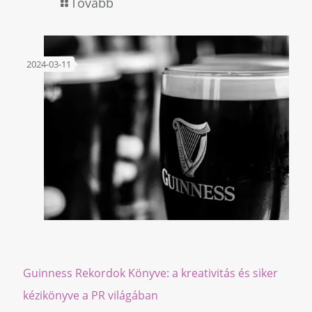
Tovább
2024-03-11
Guinness Rekordok Könyve: a kreativitás és siker
kézikönyve a PR világában