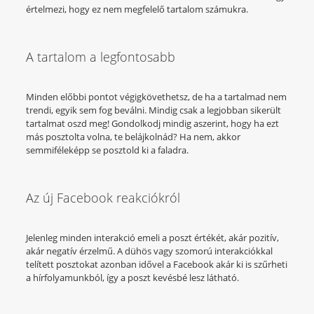
értelmezi, hogy ez nem megfelelő tartalom számukra.
A tartalom a legfontosabb
Minden előbbi pontot végigkövethetsz, de ha a tartalmad nem
trendi, egyik sem fog beválni. Mindig csak a legjobban sikerült
tartalmat oszd meg! Gondolkodj mindig aszerint, hogy ha ezt
más posztolta volna, te belájkolnád? Ha nem, akkor
semmiféleképp se posztold ki a faladra.
Az új Facebook reakciókról
Jelenleg minden interakció emeli a poszt értékét, akár pozitív,
akár negatív érzelmű. A dühös vagy szomorú interakciókkal
telített posztokat azonban idővel a Facebook akár ki is szűrheti
a hírfolyamunkból, így a poszt kevésbé lesz látható.