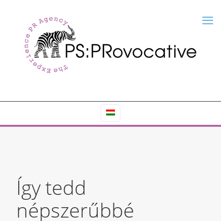
Így tedd
népszerűbbé