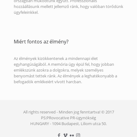
országban működtünk együtt. Professzionális
hozzáállásunk mellett jellemző ránk, hogy valóban törődünk
ügyfeleinkkel.
Miért fontos az élmény?
Az élmények kizökkentenek a mindennapi élet
egyhangúságából. A memória úgy épül fel, hogy jobban
emlékszünk azokra a dolgokra, melyek személyes
benyomást tettek ránk. Az élmények a leghatékonyabb a
befogadók emlékeiért vívott harcban.
All rights reserved - Minden jog fenntartva! © 2017
PS:PRovocative PR-ügynökség
HUNGARY - 1094 Budapest, Liliom utca 50.