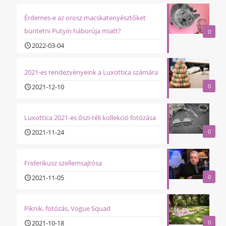
Érdemes-e az orosz macskatenyésztőket
büntetni Putyin háborúja miatt?
0
2022-03-04
2021-es rendezvényeink a Luxottica számára
2021-12-10
0
Luxottica 2021-es őszi-téli kollekció fotózása
2021-11-24
0
Friderikusz szellemsajtósa
2021-11-05
0
Piknik, fotózás, Vogue Squad
2021-10-18
0