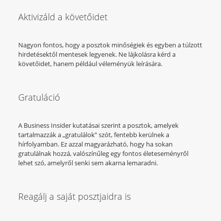
Aktivizáld a követőidet
Nagyon fontos, hogy a posztok minőségiek és egyben a túlzott
hirdetésektől mentesek legyenek. Ne lájkolásra kérd a
követőidet, hanem például véleményük leírására.
Gratuláció
A Business Insider kutatásai szerint a posztok, amelyek
tartalmazzák a „gratulálok” szót, fentebb kerülnek a
hírfolyamban. Ez azzal magyarázható, hogy ha sokan
gratulálnak hozzá, valószínűleg egy fontos életeseményről
lehet szó, amelyről senki sem akarna lemaradni.
Reagálj a saját posztjaidra is