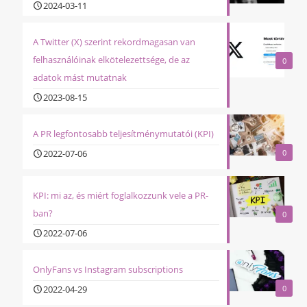
2024-03-11
A Twitter (X) szerint rekordmagasan van
felhasználóinak elkötelezettsége, de az
0
adatok mást mutatnak
2023-08-15
A PR legfontosabb teljesítménymutatói (KPI)
2022-07-06
0
KPI: mi az, és miért foglalkozzunk vele a PR-
ban?
0
2022-07-06
OnlyFans vs Instagram subscriptions
2022-04-29
0