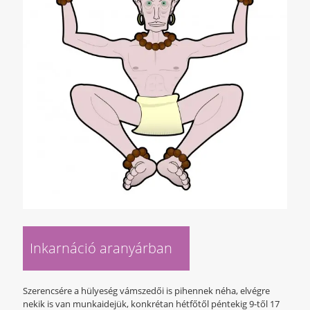
Inkarnáció aranyárban
Szerencsére a hülyeség vámszedői is pihennek néha, elvégre
nekik is van munkaidejük, konkrétan hétfőtől péntekig 9-től 17