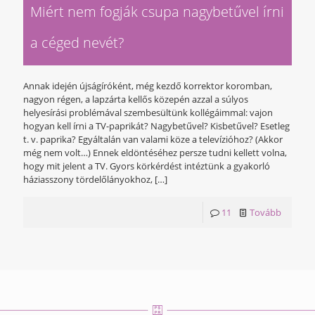
Miért nem fogják csupa nagybetűvel írni
a céged nevét?
Annak idején újságíróként, még kezdő korrektor koromban,
nagyon régen, a lapzárta kellős közepén azzal a súlyos
helyesírási problémával szembesültünk kollégáimmal: vajon
hogyan kell írni a TV-paprikát? Nagybetűvel? Kisbetűvel? Esetleg
t. v. paprika? Egyáltalán van valami köze a televízióhoz? (Akkor
még nem volt…) Ennek eldöntéséhez persze tudni kellett volna,
hogy mit jelent a TV. Gyors körkérdést intéztünk a gyakorló
háziasszony tördelőlányokhoz,
[…]
11
Tovább