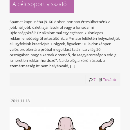
A célcsoport visszalő
Spamet kapni néha jó. Különben honnan értesülhetnénk a
jobbnál jobb üzleti ajánlatokról vagy a forradalmi
újdonságokról? Ez alkalommal egy egészen különleges
reklámlehetőségről értesültünk: a P-mate felületén helyezhetjük
el ügyfeleink kreatívjait. Hölgyek, figyelem! Tulajdonképpen
valós problémára próbál megoldást találni „a világ 20
országában nagy sikernek örvendő, de Magyarországon eddig
ismeretlen reklámhordozó”. Na de elég a körülírásból, a
szemérmesség itt nem helyénvaló,
[…]
7
Tovább
2011-11-18