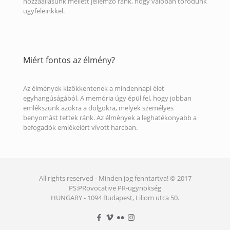
hozzáállásunk mellett jellemző ránk, hogy valóban törődünk
ügyfeleinkkel.
Miért fontos az élmény?
Az élmények kizökkentenek a mindennapi élet
egyhangúságából. A memória úgy épül fel, hogy jobban
emlékszünk azokra a dolgokra, melyek személyes
benyomást tettek ránk. Az élmények a leghatékonyabb a
befogadók emlékeiért vívott harcban.
All rights reserved - Minden jog fenntartva! © 2017
PS:PRovocative PR-ügynökség
HUNGARY - 1094 Budapest, Liliom utca 50.