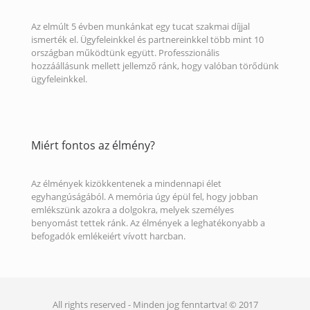
Az elmúlt 5 évben munkánkat egy tucat szakmai díjjal
ismerték el. Ügyfeleinkkel és partnereinkkel több mint 10
országban működtünk együtt. Professzionális
hozzáállásunk mellett jellemző ránk, hogy valóban törődünk
ügyfeleinkkel.
Miért fontos az élmény?
Az élmények kizökkentenek a mindennapi élet
egyhangúságából. A memória úgy épül fel, hogy jobban
emlékszünk azokra a dolgokra, melyek személyes
benyomást tettek ránk. Az élmények a leghatékonyabb a
befogadók emlékeiért vívott harcban.
All rights reserved - Minden jog fenntartva! © 2017