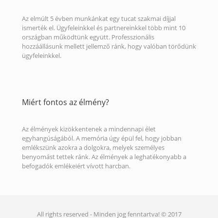
Az elmúlt 5 évben munkánkat egy tucat szakmai díjjal
ismerték el. Ügyfeleinkkel és partnereinkkel több mint 10
országban működtünk együtt. Professzionális
hozzáállásunk mellett jellemző ránk, hogy valóban törődünk
ügyfeleinkkel.
Miért fontos az élmény?
Az élmények kizökkentenek a mindennapi élet
egyhangúságából. A memória úgy épül fel, hogy jobban
emlékszünk azokra a dolgokra, melyek személyes
benyomást tettek ránk. Az élmények a leghatékonyabb a
befogadók emlékeiért vívott harcban.
All rights reserved - Minden jog fenntartva! © 2017