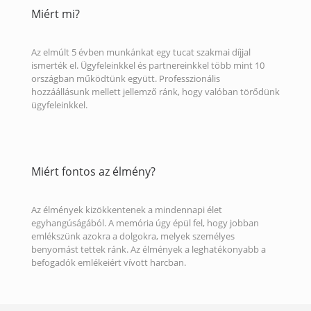
Miért mi?
Az elmúlt 5 évben munkánkat egy tucat szakmai díjjal
ismerték el. Ügyfeleinkkel és partnereinkkel több mint 10
országban működtünk együtt. Professzionális
hozzáállásunk mellett jellemző ránk, hogy valóban törődünk
ügyfeleinkkel.
Miért fontos az élmény?
Az élmények kizökkentenek a mindennapi élet
egyhangúságából. A memória úgy épül fel, hogy jobban
emlékszünk azokra a dolgokra, melyek személyes
benyomást tettek ránk. Az élmények a leghatékonyabb a
befogadók emlékeiért vívott harcban.