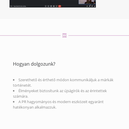
Hogyan dolgozunk?
Szerethető és érthető módon kommunikáljuk a márkák
történetét.
Élményeket biztosítunk az újságírók és az érintettek
számára.
A PR hagyományos és modern eszközeit egyaránt
hatékonyan alkalmazzuk.