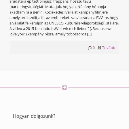
áradatára épített pimasz, frappáns, hosszú távú
marketingstratégiát. Mutatjuk, hogyan. Néhány hónapja
akadtam rá a Berlini Közlekedési Vállalat kampányfilmjére,
amely arra szólítja fel az embereket, szavazzanak a BVG-re, hogy
a vállalat felkerüljön az UNESCO kulturális világörökségi listájára.
A videó a 2015-ben indult „Weil wir dich lieben” („Because we
love you”) kampány része, amely többszörös
[…]
0
Tovább
Hogyan dolgozunk?