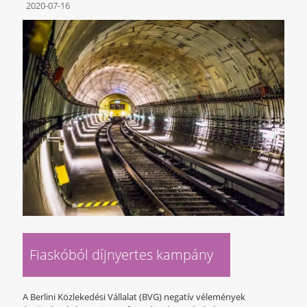
2020-07-16
Fiaskóból díjnyertes kampány
A Berlini Közlekedési Vállalat (BVG) negatív vélemények