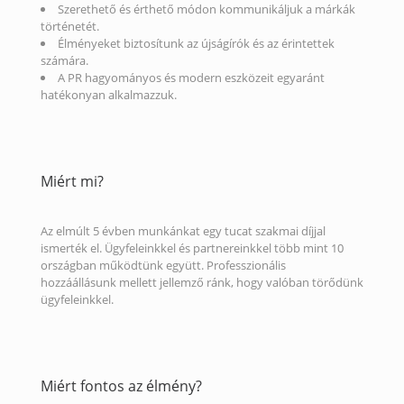
Szerethető és érthető módon kommunikáljuk a márkák
történetét.
Élményeket biztosítunk az újságírók és az érintettek
számára.
A PR hagyományos és modern eszközeit egyaránt
hatékonyan alkalmazzuk.
Miért mi?
Az elmúlt 5 évben munkánkat egy tucat szakmai díjjal
ismerték el. Ügyfeleinkkel és partnereinkkel több mint 10
országban működtünk együtt. Professzionális
hozzáállásunk mellett jellemző ránk, hogy valóban törődünk
ügyfeleinkkel.
Miért fontos az élmény?