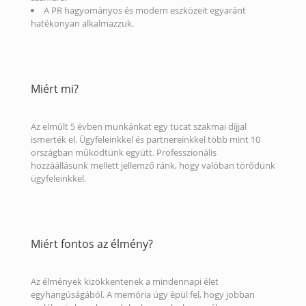
A PR hagyományos és modern eszközeit egyaránt
hatékonyan alkalmazzuk.
Miért mi?
Az elmúlt 5 évben munkánkat egy tucat szakmai díjjal
ismerték el. Ügyfeleinkkel és partnereinkkel több mint 10
országban működtünk együtt. Professzionális
hozzáállásunk mellett jellemző ránk, hogy valóban törődünk
ügyfeleinkkel.
Miért fontos az élmény?
Az élmények kizökkentenek a mindennapi élet
egyhangúságából. A memória úgy épül fel, hogy jobban