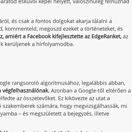
barátod esküvői képei helyett, valószínűleg felhúznád
ól, és csak a fontos dolgokat akarja tálalni a
ld, kommenteld, megoszd ezeket a történeteket, és
az, amiért a Facebook kifejlesztette az EdgeRanket,
az
k kerüljenek a hírfolyamodba.
gle rangsoroló algoritmusához, legalábbis abban,
a végfelhasználónak.
Azonban a Google-től eltérően a
lfedte az összetevőket. Ez kikövezte az utat a
ző szakemberek számára, hogy megvizsgálhassák, mi
lyamba – és megszületett a bejegyzés, illetve