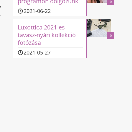
programon dolgozunk
0
s
2021-06-22
,
Luxottica 2021-es
tavasz-nyári kollekció
0
fotózása
2021-05-27