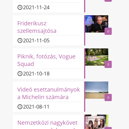
2021-11-24
Friderikusz
szellemsajtósa
0
2021-11-05
Piknik, fotózás, Vogue
Squad
0
2021-10-18
Videó esettanulmányok
y
a Michelin számára
0
2021-08-11
Nemzetközi nagykövet