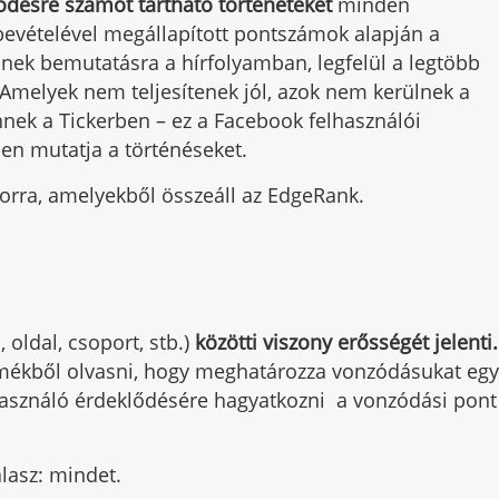
ődésre számot tartható történeteket
minden
bevételével megállapított pontszámok alapján a
lnek bemutatásra a hírfolyamban, legfelül a legtöbb
. Amelyek nem teljesítenek jól, azok nem kerülnek a
nnek a Tickerben – ez a Facebook felhasználói
ben mutatja a történéseket.
torra, amelyekből összeáll az EdgeRank.
 oldal, csoport, stb.)
közötti viszony erősségét jelenti.
mékből olvasni, hogy meghatározza vonzódásukat eg
elhasználó érdeklődésére hagyatkozni a vonzódási pont
lasz: mindet.