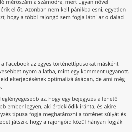
való mérőszám a számodra, mert ugyan növeli
rik el őt. Azonban nem kell pánikba esni, egyetlen
t, hogy a többi rajongó sem fogja látni az oldalad
rt a Facebook az egyes történettípusokat másként
 kevesebbet nyom a latba, mint egy komment ugyanott.
zéseid elterjedésének optimalizálásában, de ami még
s.
leglényegesebb az, hogy egy bejegyzés a lehető
bb ember legyen, aki érdeklődik iránta, és akire
gyzés típusa fogja meghatározni a történet súlyát és
pet játszik, hogy a rajongóid közül hányan fogják