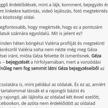
üggő érdeklődések, mint a lájk, komment, bejegyzés é
t linkekre kattintás, videó lejátszás, fotó megtekintés
a közösségi oldal.
legfontosabb, hogy megértsék, hogy ez a pontszám
tuk számára egyoldalú. Mit is jelent ez?
nden héten böngészi Valéria profilját és megtekinti
. Másrészről Valéria soha nem nézte még meg Géza
zései iránt, mióta Géza felvette őt ismerősnek.
Géza
s –
bejegyzését
a hírfolyamában, mert a vonzódási
zínűleg nem fog semmit látni Géza bejegyzéseiből
az
solatára is, mint például az oldalak. És ez az, amiért
 tartalommal lássák el a rajongói bázist és
rajongó, aki lájkolta az oldalad két évvel ezelőtt,
acebookon, de azóta nem érdeklődött az oldalad