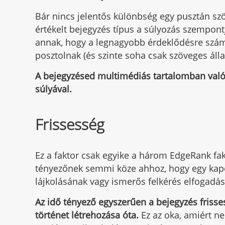
Bár nincs jelentős különbség egy pusztán szö
értékelt bejegyzés típus a súlyozás szempont
annak, hogy a legnagyobb érdeklődésre számot
posztolnak (és szinte soha csak szöveges állap
A bejegyzésed multimédiás tartalomban val
súlyával.
Frissesség
Ez a faktor csak egyike a három EdgeRank fak
tényezőnek semmi köze ahhoz, hogy egy kapcs
lájkolásának vagy ismerős felkérés elfogadá
Az idő tényező egyszerűen a bejegyzés frisses
történet létrehozása óta.
Ez az oka, amiért n