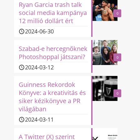
Ryan Garcia trash talk
social media kampánya
0
12 millió dollárt ért
2024-06-30
Szabad-e hercegnőknek
Photoshoppal játszani?
0
2024-03-12
Guinness Rekordok
Könyve: a kreativitás és
0
siker kézikönyve a PR
világában
2024-03-11
A Twitter (X) szerint