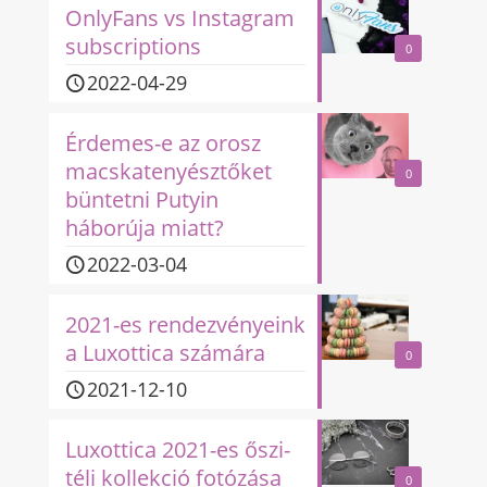
OnlyFans vs Instagram
subscriptions
0
2022-04-29
Érdemes-e az orosz
macskatenyésztőket
0
büntetni Putyin
háborúja miatt?
2022-03-04
2021-es rendezvényeink
a Luxottica számára
0
2021-12-10
Luxottica 2021-es őszi-
téli kollekció fotózása
0