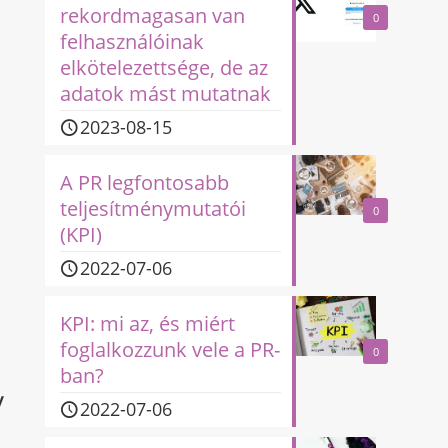
rekordmagasan van
0
felhasználóinak
elkötelezettsége, de az
adatok mást mutatnak
2023-08-15
A PR legfontosabb
teljesítménymutatói
0
(KPI)
2022-07-06
KPI: mi az, és miért
foglalkozzunk vele a PR-
0
ban?
y
2022-07-06