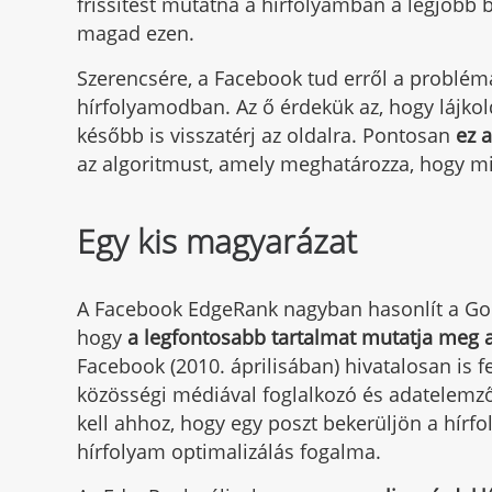
frissítést mutatná a hírfolyamban a legjobb 
magad ezen.
Szerencsére, a Facebook tud erről a problémár
hírfolyamodban. Az ő érdekük az, hogy lájko
később is visszatérj az oldalra. Pontosan
ez 
az algoritmust, amely meghatározza, hogy mi
Egy kis magyarázat
A Facebook EdgeRank nagyban hasonlít a Goo
hogy
a legfontosabb tartalmat mutatja meg 
Facebook (2010. áprilisában) hivatalosan is fe
közösségi médiával foglalkozó és adatelem
kell ahhoz, hogy egy poszt bekerüljön a hírfo
hírfolyam optimalizálás fogalma.