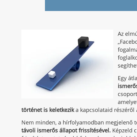
Az elmú
„Faceb
fogalma
foglalk
segíthe
Egy átl
ismerő
csoport
amelye
történet is keletkezik
a kapcsolataid részéről
Nem minden, a hírfolyamodban megjelenő tö
távoli ismerős állapot frissítésével.
Képzeld cs