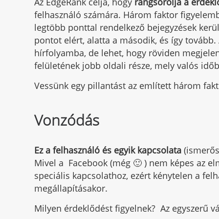
Az EdgeRank célja, hogy
rangsorolja a érdekl
felhasználó számára. Három faktor figyelem
legtöbb ponttal rendelkező bejegyzések kerü
pontot elért, alatta a második, és így tovább
hírfolyamba, de lehet, hogy röviden megjele
felületének jobb oldali része, mely valós idő
Vessünk egy pillantást az említett három fak
Vonzódás
Ez a felhasználó és egyik kapcsolata
(ismerős,
Mivel a Facebook (még 🙂 ) nem képes az el
speciális kapcsolathoz, ezért kénytelen a f
megállapításakor.
Milyen érdeklődést figyelnek? Az egyszerű vá