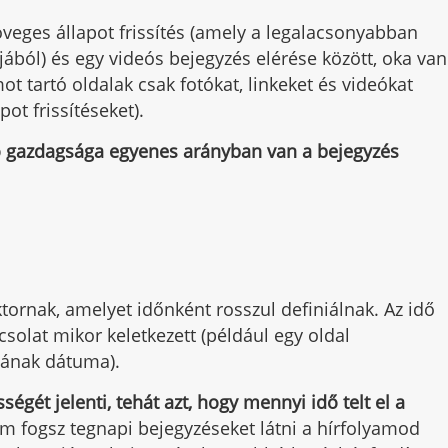
veges állapot frissítés (amely a legalacsonyabban
jából) és egy videós bejegyzés elérése között, oka van
 tartó oldalak csak fotókat, linkeket és videókat
ot frissítéseket).
ó gazdagsága egyenes arányban van a bejegyzés
tornak, amelyet időnként rosszul definiálnak. Az idő
olat mikor keletkezett (például egy oldal
sának dátuma).
ségét jelenti, tehát azt, hogy mennyi idő telt el a
em fogsz tegnapi bejegyzéseket látni a hírfolyamod