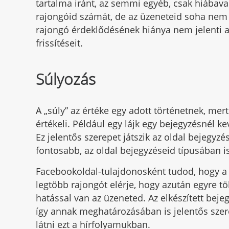
tartalma iránt, az semmi egyéb, csak hiába
rajongóid számát, de az üzeneteid soha nem é
rajongó érdeklődésének hiánya nem jelenti az
frissítéseit.
Súlyozás
A „súly” az értéke egy adott történetnek, me
értékeli. Például egy lájk egy bejegyzésnél
Ez jelentős szerepet játszik az oldal bejegy
fontosabb, az oldal bejegyzéseid típusában i
Facebookoldal-tulajdonosként tudod, hogy a 
legtöbb rajongót elérje, hogy azután egyre tö
hatással van az üzeneted. Az elkészített beje
így annak meghatározásában is jelentős szere
látni ezt a hírfolyamukban.