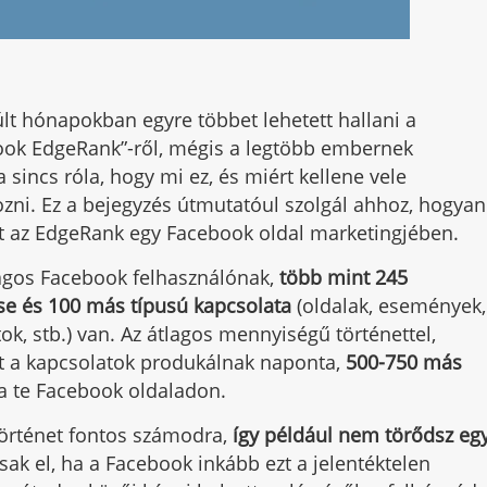
lt hónapokban egyre többet lehetett hallani a
ook EdgeRank”-ről, mégis a legtöbb embernek
 sincs róla, hogy mi ez, és miért kellene vele
ozni. Ez a bejegyzés útmutatóul szolgál ahhoz, hogyan
t az EdgeRank egy Facebook oldal marketingjében.
agos Facebook felhasználónak,
több mint 245
se és 100 más típusú kapcsolata
(oldalak, események,
ok, stb.) van. Az átlagos mennyiségű történettel,
t a kapcsolatok produkálnak naponta,
500-750 más
 a te Facebook oldaladon.
rténet fontos számodra,
így például nem törődsz eg
ak el, ha a Facebook inkább ezt a jelentéktelen