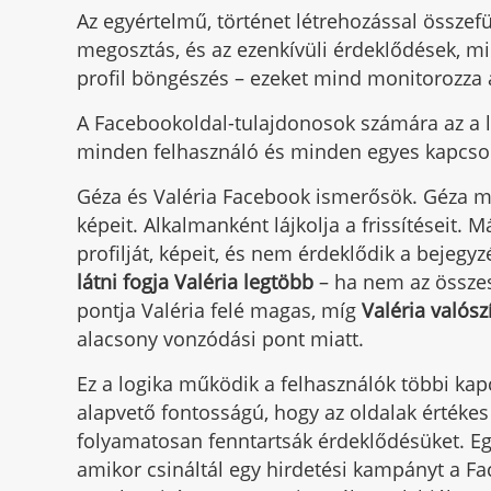
Az egyértelmű, történet létrehozással összef
megosztás, és az ezenkívüli érdeklődések, min
profil böngészés – ezeket mind monitorozza 
A Facebookoldal-tulajdonosok számára az a 
minden felhasználó és minden egyes kapcsola
Géza és Valéria Facebook ismerősök. Géza mi
képeit. Alkalmanként lájkolja a frissítéseit
profilját, képeit, és nem érdeklődik a bejegy
látni fogja Valéria legtöbb
– ha nem az össze
pontja Valéria felé magas, míg
Valéria valós
alacsony vonzódási pont miatt.
Ez a logika működik a felhasználók többi kapc
alapvető fontosságú, hogy az oldalak értékes
folyamatosan fenntartsák érdeklődésüket. Egy 
amikor csináltál egy hirdetési kampányt a F