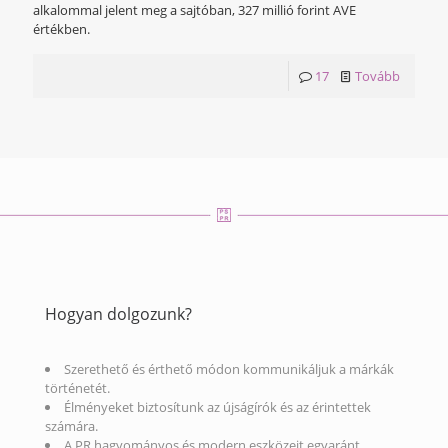
alkalommal jelent meg a sajtóban, 327 millió forint AVE
értékben.
17
Tovább
Hogyan dolgozunk?
Szerethető és érthető módon kommunikáljuk a márkák
történetét.
Élményeket biztosítunk az újságírók és az érintettek
számára.
A PR hagyományos és modern eszközeit egyaránt