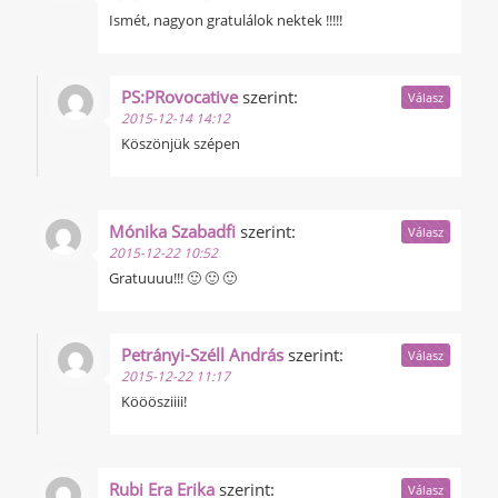
Ismét, nagyon gratulálok nektek !!!!!
PS:PRovocative
szerint:
Válasz
2015-12-14 14:12
Köszönjük szépen
Mónika Szabadfi
szerint:
Válasz
2015-12-22 10:52
Gratuuuu!!! 🙂 🙂 🙂
Petrányi-Széll András
szerint:
Válasz
2015-12-22 11:17
Kööösziiii!
Rubi Era Erika
szerint:
Válasz