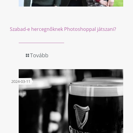
Szabad-e hercegnőknek Photoshoppal játszani?
Tovább
2024-03-11