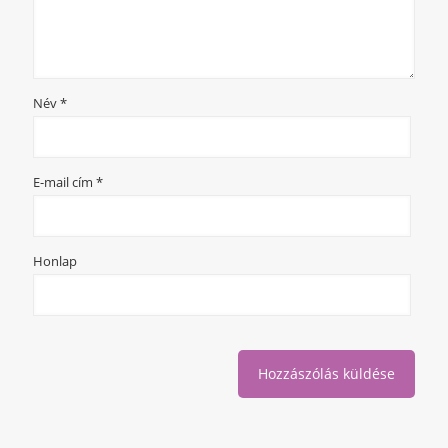
Név
*
E-mail cím
*
Honlap