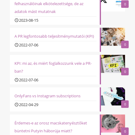
felhasználóinak elkötelezettsége, de az
0
adatok mást mutatnak
2023-08-15
A PR legfontosabb teljesítménymutatói (KPI)
2022-07-06
0
KPI: mi az, és miért foglalkozzunk vele a PR-
ban?
0
2022-07-06
OnlyFans vs Instagram subscriptions
2022-04-29
0
Érdemes-e az orosz macskatenyésztőket
büntetni Putyin háborúja miatt?
0