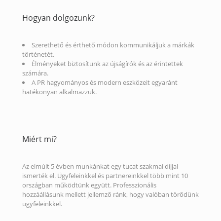
Hogyan dolgozunk?
Szerethető és érthető módon kommunikáljuk a márkák
történetét.
Élményeket biztosítunk az újságírók és az érintettek
számára.
A PR hagyományos és modern eszközeit egyaránt
hatékonyan alkalmazzuk.
Miért mi?
Az elmúlt 5 évben munkánkat egy tucat szakmai díjjal
ismerték el. Ügyfeleinkkel és partnereinkkel több mint 10
országban működtünk együtt. Professzionális
hozzáállásunk mellett jellemző ránk, hogy valóban törődünk
ügyfeleinkkel.