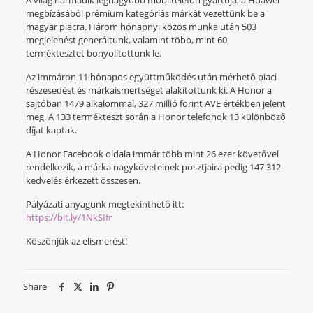
A világ harmadik legnagyobb mobiltelefon gyártója, a Huawei
megbízásából prémium kategóriás márkát vezettünk be a
magyar piacra. Három hónapnyi közös munka után 503
megjelenést generáltunk, valamint több, mint 60
terméktesztet bonyolítottunk le.
Az immáron 11 hónapos együttműködés után mérhető piaci
részesedést és márkaismertséget alakítottunk ki. A Honor a
sajtóban 1479 alkalommal, 327 millió forint AVE értékben jelent
meg. A 133 termékteszt során a Honor telefonok 13 különböző
díjat kaptak.
A Honor Facebook oldala immár több mint 26 ezer követővel
rendelkezik, a márka nagyköveteinek posztjaira pedig 147 312
kedvelés érkezett összesen.
Pályázati anyagunk megtekinthető itt:
https://bit.ly/1NkSIfr
Köszönjük az elismerést!
Share