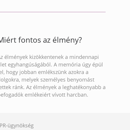
Miért fontos az élmény?
Az élmények kizökkentenek a mindennapi
élet egyhangúságából. A memória úgy épül
fel, hogy jobban emlékszünk azokra a
dolgokra, melyek személyes benyomást
ettek ránk. Az élmények a leghatékonyabb a
befogadók emlékeiért vívott harcban.
e PR-ügynökség