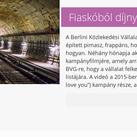
Fiaskóból díj
A Berlini Közlekedési Válla
épített pimasz, frappáns, h
hogyan. Néhány hónapja aka
kampányfilmjére, amely arra
BVG-re, hogy a vállalat felk
listájára. A videó a 2015-be
love you”) kampány része, 