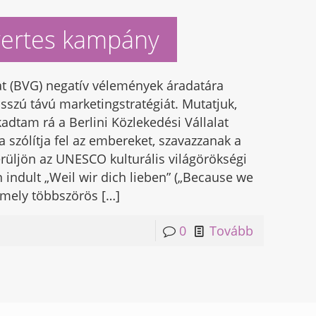
nyertes kampány
lat (BVG) negatív vélemények áradatára
osszú távú marketingstratégiát. Mutatjuk,
dtam rá a Berlini Közlekedési Vállalat
 szólítja fel az embereket, szavazzanak a
erüljön az UNESCO kulturális világörökségi
n indult „Weil wir dich lieben” („Because we
amely többszörös
[…]
0
Tovább