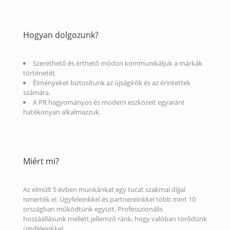
Hogyan dolgozunk?
Szerethető és érthető módon kommunikáljuk a márkák
történetét.
Élményeket biztosítunk az újságírók és az érintettek
számára.
A PR hagyományos és modern eszközeit egyaránt
hatékonyan alkalmazzuk.
Miért mi?
Az elmúlt 5 évben munkánkat egy tucat szakmai díjjal
ismerték el. Ügyfeleinkkel és partnereinkkel több mint 10
országban működtünk együtt. Professzionális
hozzáállásunk mellett jellemző ránk, hogy valóban törődünk
ügyfeleinkkel.