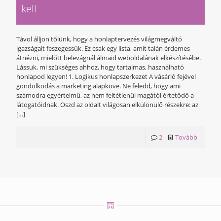
kell
Távol álljon tőlünk, hogy a honlaptervezés világmegváltó
igazságait feszegessük. Ez csak egy lista, amit talán érdemes
átnézni, mielőtt belevágnál álmaid weboldalának elkészítésébe.
Lássuk, mi szükséges ahhoz, hogy tartalmas, használható
honlapod legyen! 1. Logikus honlapszerkezet A vásárló fejével
gondolkodás a marketing alapköve. Ne feledd, hogy ami
számodra egyértelmű, az nem feltétlenül magától értetődő a
látogatóidnak. Oszd az oldalt világosan elkülönülő részekre: az
[…]
2
Tovább