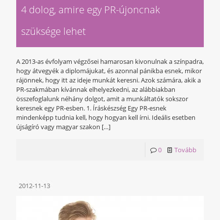
4 dolog, amire egy PR-újoncnak
szüksége lehet
A 2013-as évfolyam végzősei hamarosan kivonulnak a színpadra,
hogy átvegyék a diplomájukat, és azonnal pánikba esnek, mikor
rájönnek, hogy itt az ideje munkát keresni. Azok számára, akik a
PR-szakmában kívánnak elhelyezkedni, az alábbiakban
összefoglalunk néhány dolgot, amit a munkáltatók sokszor
keresnek egy PR-esben. 1. Íráskészség Egy PR-esnek
mindenképp tudnia kell, hogy hogyan kell írni. Ideális esetben
újságíró vagy magyar szakon
[…]
0
Tovább
2012-11-13