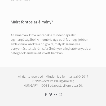
Miért fontos az élmény?
Az élmények kizökkentenek a mindennapi élet
egyhangúságából. A memória úgy épül fel, hogy jobban
emlékszünk azokra a dolgokra, melyek személyes
benyomást tettek ránk. Az élmények a leghatékonyabb a
befogadók emlékeiért vívott harcban.
All rights reserved - Minden jog fenntartva! © 2017
PS:PRovocative PR-ügynökség
HUNGARY - 1094 Budapest, Liliom utca 50.