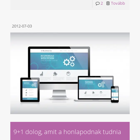
2
Tovább
2012-07-03
9+1 dolog, amit a honlapodnak tudnia