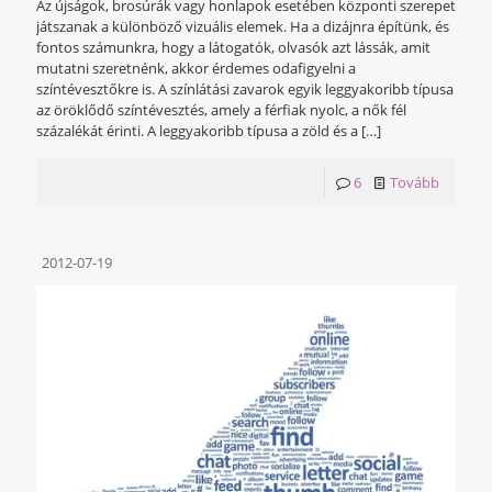
Az újságok, brosúrák vagy honlapok esetében központi szerepet
játszanak a különböző vizuális elemek. Ha a dizájnra építünk, és
fontos számunkra, hogy a látogatók, olvasók azt lássák, amit
mutatni szeretnénk, akkor érdemes odafigyelni a
színtévesztőkre is. A színlátási zavarok egyik leggyakoribb típusa
az öröklődő színtévesztés, amely a férfiak nyolc, a nők fél
százalékát érinti. A leggyakoribb típusa a zöld és a
[…]
6
Tovább
2012-07-19