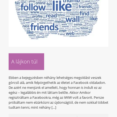
A lájkon túl
Ebben a bejegyzésben néhány lehetséges megoldást veszek
górcső alá, amik felpörgethetik az életet a Facebook oldaladon.
De azért ne menjünk el amellett, hogy honnan is indult ez az
egész – legalábbis én mit láttam belőle. Akkor Amikor
regisztráltam a Facebookra, még az iWiW volt a favorit. Persze
próbáltam nem elzárkózni az újdonságtól, de nem sokkal többet
tudtam tenni, mint néhány
[…]