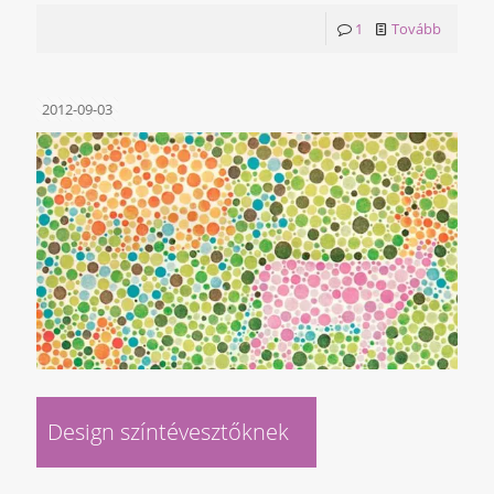
1
Tovább
2012-09-03
Design színtévesztőknek