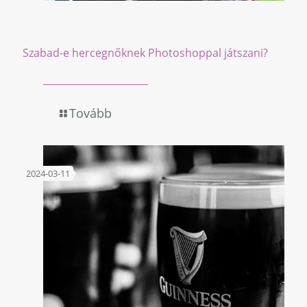
Szabad-e hercegnőknek Photoshoppal játszani?
Tovább
2024-03-11