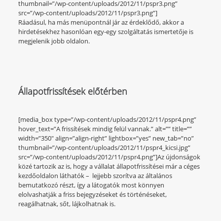
thumbnail=”/wp-content/uploads/2012/11/pspr3.png”
src=”/wp-content/uploads/2012/11/pspr3.png”]
Ráadásul, ha más menüpontnál jár az érdeklődő, akkor a
hirdetésekhez hasonlóan egy-egy szolgáltatás ismertetője is
megjelenik jobb oldalon.
Állapotfrissítések előtérben
[media_box type=”/wp-content/uploads/2012/11/pspr4.png”
hover_text=”A frissítések mindig felül vannak.” alt=”” title=””
width=”350″ align=”align-right” lightbox=”yes” new_tab=”no”
thumbnail=”/wp-content/uploads/2012/11/pspr4_kicsi.jpg”
src=”/wp-content/uploads/2012/11/pspr4.png”]Az újdonságok
közé tartozik az is, hogy a vállalat állapotfrissítései már a céges
kezdőoldalon láthatók – lejjebb szorítva az általános
bemutatkozó részt, így a látogatók most könnyen
elolvashatják a friss bejegyzéseket és történéseket,
reagálhatnak, sőt, lájkolhatnak is.