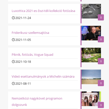
Luxottica 2021-es őszi-téli kollekció fotózása
2021-11-24
0
Friderikusz szellemsajtósa
2021-11-05
0
Piknik, fotózás, Vogue Squad
2021-10-18
0
Videó esettanulmányok a Michelin számára
2021-08-11
0
Nemzetközi nagykövet programon
dolgozunk
0