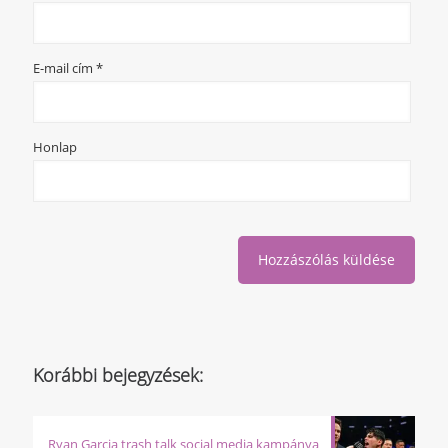
E-mail cím
*
Honlap
Korábbi bejegyzések:
Ryan Garcia trash talk social media kampánya