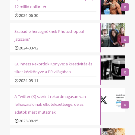
12 millió dollárt ért
0
2024-06-30
Szabad-e hercegnőknek Photoshoppal
játszani?
0
2024-03-12
Guinness Rekordok Könyve: a kreativitás és
siker kézikönyve a PR világában
0
2024-03-11
A Twitter (X) szerint rekordmagasan van
felhasználóinak elkötelezettsége, de az
0
adatok mást mutatnak
2023-08-15