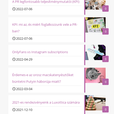
A PR legfontosabb teljesítménymutatói (KPI)
2022-07-06
0
KPI: mi az, és miért foglalkozzunk vele a PR-
ban?
0
2022-07-06
OnlyFans vs Instagram subscriptions
2022-04-29
0
Érdemes-e az orosz macskatenyésztőket
büntetni Putyin háborúja miatt?
0
2022-03-04
2021-es rendezvényeink a Luxottica számára
2021-12-10
0