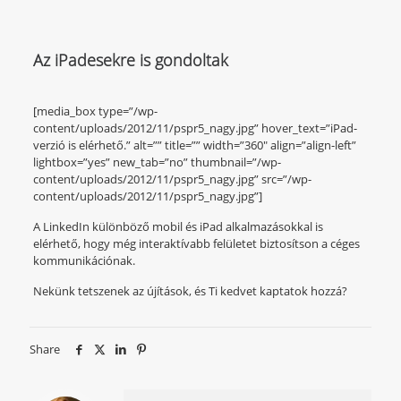
Az iPadesekre is gondoltak
[media_box type=”/wp-
content/uploads/2012/11/pspr5_nagy.jpg” hover_text=”iPad-
verzió is elérhető.” alt=”” title=”” width=”360″ align=”align-left”
lightbox=”yes” new_tab=”no” thumbnail=”/wp-
content/uploads/2012/11/pspr5_nagy.jpg” src=”/wp-
content/uploads/2012/11/pspr5_nagy.jpg”]
A LinkedIn különböző mobil és iPad alkalmazásokkal is
elérhető, hogy még interaktívabb felületet biztosítson a céges
kommunikációnak.
Nekünk tetszenek az újítások, és Ti kedvet kaptatok hozzá?
Share