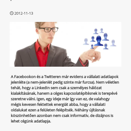
2012-11-13
A Facebookon és a Twitteren már evidens a vállalati adatlapok
jelenléte (a nem-jelenlét pedig szinte már furcsa). Nem véletlen
tehát, hogy a LinkedIn sem csak a személyes hálózat
kialakításának, hanem a céges kapcsolatépítésnek is terepévé
szeretne válni. Igen, egy ideje már így van ez, de valahogy
mégis kevesen fektettek energiát abba, hogy a vállalati
oldalukat ezen a felületen felépítsék. Néhány újításnak
köszönhetően azonban nem csak informatív, de dizájnos is
lehet cégünk adatlapja.