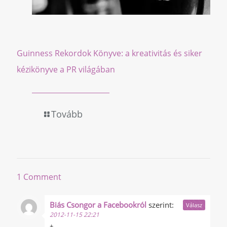
Guinness Rekordok Könyve: a kreativitás és siker
kézikönyve a PR világában
Tovább
1 Comment
Biás Csongor a Facebookról
szerint:
Válasz
2012-11-15 22:21
+