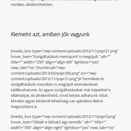
röviden, áttekinthetően.
Kiemelni azt, amiben jók vagyunk
[media_box type=”/wp-content/uploads/2012/11/pspr21.png”
hover_text=”Szolgáltatások menüpont is megújult.” alt=””
title=”” width=”250″ align=”align-left” lightbox=”yes”
new_tab=”no” thumbnail=”/wp-
content/uploads/2013/02/pspr200.png” src=”/wp-
content/uploads/2012/11/pspr21.png”]A Termékek és
szolgáltatások menüben is megújult elrendezéssel
találkozhatunk. Az egyes szolgáltatásokat már képekkel is
elláthatjuk, és áttekinthető, rövid leírást adhatunk róluk.
Minden egyes leírásnál lehetőség van ajánlásra illetve
megosztásra is.
[media_box type=”/wp-content/uploads/2012/11/pspr3.png”
hover_text=”Oldalt is látható egy termék.” alt=”” title=””
width=”350″ align=”align-right” lightbox=”yes” new_tab=”no”