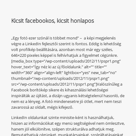
Kicsit facebookos, kicsit honlapos
„Egy fotó ezer szónál is többet mond” – a képi megjelenés
végre a LinkedIn fejlesztői szerint is fontos. Eddig is lehetőség
volt profilkép beállítására, azonban most már egy széles,
646×220 pixeles képpel is felhívhatjuk a figyelmet cégünkre.
[media_box type=”/wp-content/uploads/2012/11/pspr1.png”
hover_text=”Így néz ki az új főoldalunk.” alt=”” title=””
width=”360″ align=”align-left” lightbox=”yes” new_tab=”no”
thumbnail=”/wp-content/uploads/2012/11/pspr1.png”
src=”/wp-content/uploads/2012/11/pspr1.png”]Valószínűleg a
Facebook borítókép sikere és kihasználási lehetőségei
inspirálták az újítást, a dizájn ugyanis kétségtelenül hasonló, de
nem ez a lényeg. A fotó mindenesetre jó ötlet, mert nem teszi
zavarossá az oldalt, mégis kifejező.
LinkedIn oldalunkat szinte minisite-ként is használhatjuk,
hiszen az információkat egy menü segítségével nem ömlesztve,
hanem jól elkülönítve, szépen strukturálva adhatjuk meg.
Bemutathatjuk cégünket, munkatársainkat, szolgáltatásainkat