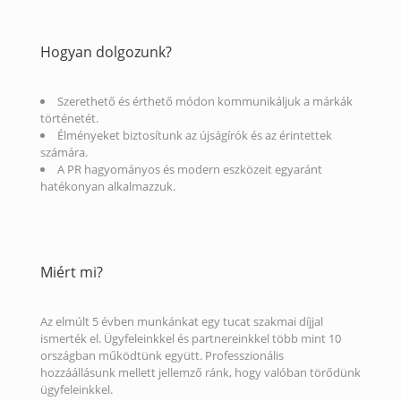
Hogyan dolgozunk?
Szerethető és érthető módon kommunikáljuk a márkák
történetét.
Élményeket biztosítunk az újságírók és az érintettek
számára.
A PR hagyományos és modern eszközeit egyaránt
hatékonyan alkalmazzuk.
Miért mi?
Az elmúlt 5 évben munkánkat egy tucat szakmai díjjal
ismerték el. Ügyfeleinkkel és partnereinkkel több mint 10
országban működtünk együtt. Professzionális
hozzáállásunk mellett jellemző ránk, hogy valóban törődünk
ügyfeleinkkel.