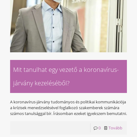
Mit tanulhat egy vezető a koronavírus-
járvány kezeléséből?
A koronavírus-járvány tudományos és politikai kommunikációja
a krízisek menedzselésével foglalkozó szakemberek számára
számos tanulsággal bír. Írásomban ezeket igyekszem bemutatni.
0
Tovább