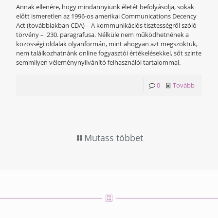
Annak ellenére, hogy mindannyiunk életét befolyásolja, sokak
előtt ismeretlen az 1996-os amerikai Communications Decency
Act (továbbiakban CDA) – A kommunikációs tisztességről szóló
törvény – 230. paragrafusa. Nélküle nem működhetnének a
közösségi oldalak olyanformán, mint ahogyan azt megszoktuk,
nem találkozhatnánk online fogyasztói értékelésekkel, sőt szinte
semmilyen véleménynyilvánító felhasználói tartalommal.
0
Tovább
Mutass többet