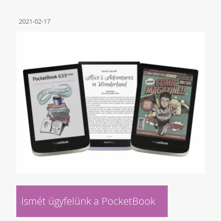
2021-02-17
Ismét ügyfelünk a PocketBook