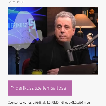
2021-11-05
Friderikusz szellemsajtósa
Csenterics Ágnes, a férfi, aki külföldön él, és előkészítő meg