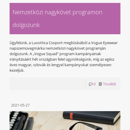
Nemzetközi nagykövet programon
dolgozunk
Ügyfelünk, a Luxottica Csoport megbízásából a Vogue Eyewear
napszemüvegmárka nemzetközi nagykövet programján
dolgozunk. A „Vogue Squad” program kampányainak
irányításáért hét országban felel ügynökségünk, míg az egész
éves magyar, szlovák és lengyel kampányokat személyesen
kezeljük.
0
Tovább
2021-05-27