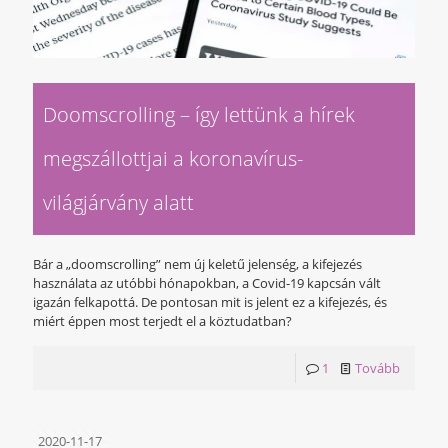
Doomscrolling – így lettünk a hírek
megszállottjai a koronavírus-
világjárvány alatt
Bár a „doomscrolling” nem új keletű jelenség, a kifejezés
használata az utóbbi hónapokban, a Covid-19 kapcsán vált
igazán felkapottá. De pontosan mit is jelent ez a kifejezés, és
miért éppen most terjedt el a köztudatban?
1
Tovább
2020-11-17