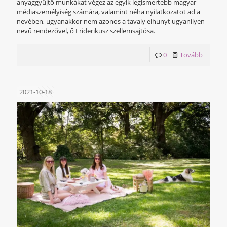
anyaggyűjtő munkákat végez az egyik legismertebb magyar
médiaszemélyiség számára, valamint néha nyilatkozatot ad a
nevében, ugyanakkor nem azonos a tavaly elhunyt ugyanilyen
nevű rendezővel, ő Friderikusz szellemsajtósa.
0
Tovább
2021-10-18