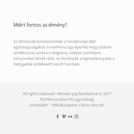
Miért fontos az élmény?
Az élmények kizökkentenek a mindennapi élet
egyhangúságából. A memória úgy épül fel, hogy jobban
emlékszünk azokra a dolgokra, melyek személyes
benyomást tettek ránk. Az élmények a leghatékonyabb a
befogadók emlékeiért vívott harcban.
All rights reserved - Minden jog fenntartva! © 2017
PS:PRovocative PR-ügynökség
HUNGARY - 1094 Budapest, Liliom utca 50.