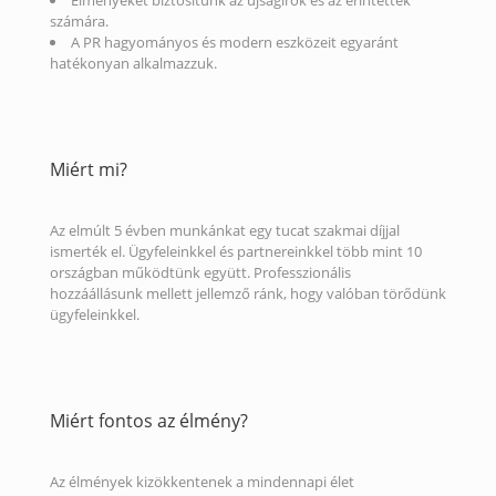
Élményeket biztosítunk az újságírók és az érintettek
számára.
A PR hagyományos és modern eszközeit egyaránt
hatékonyan alkalmazzuk.
Miért mi?
Az elmúlt 5 évben munkánkat egy tucat szakmai díjjal
ismerték el. Ügyfeleinkkel és partnereinkkel több mint 10
országban működtünk együtt. Professzionális
hozzáállásunk mellett jellemző ránk, hogy valóban törődünk
ügyfeleinkkel.
Miért fontos az élmény?
Az élmények kizökkentenek a mindennapi élet