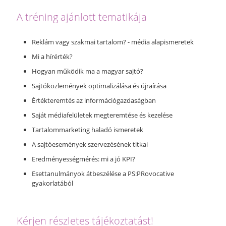
A tréning ajánlott tematikája
Reklám vagy szakmai tartalom? - média alapismeretek
Mi a hírérték?
Hogyan működik ma a magyar sajtó?
Sajtóközlemények optimalizálása és újraírása
Értékteremtés az információgazdaságban
Saját médiafelületek megteremtése és kezelése
Tartalommarketing haladó ismeretek
A sajtóesemények szervezésének titkai
Eredményességmérés: mi a jó KPI?
Esettanulmányok átbeszélése a PS:PRovocative
gyakorlatából
Kérjen részletes tájékoztatást!