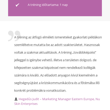
A tréning időtartama: 1 nap
A tréning az átfogó elméleti ismereteket gyakorlati példákon
szemléltetve mutatta be az adott szakterületet. Hasznosak
voltak a szakmai aktualitások. A tréning „továbbképzési”
jelleggel is igénybe vehető, illetve a területen dolgozó, de
kifejezetten szakmai képzéssel nem rendelkező kollégák
számára is kiváló. Az előadott anyagon kívül kiemelném a
segítségnyújtást a kríziskommunikációra és a főtémába illő
konkrét problémákra vonatkozóan.
Hegedűs Judit – Marketing Manager Eastern Europe, Nu
Skin Enterprises