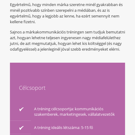
Egyértelmű, hogy minden márka szeretne minél gyakrabban és
minél pozitívabb színben szerepelni a médiában, és az is
egyértelmű, hogy a legjobb az lenne, ha ezért semennyit nem
kellene fizetni.
Sajnos a márkakommunikációs tréningen sem tudjuk bemutatni
azt, hogyan lehetne teljesen ingyenesen nagy médiafelülethez
jutni, de azt megmutatjuk, hogyan lehet kis költséggel (és nagy
odafigyeléssel) a jelenleginél jóval szebb eredményeket elérni.
Célcsoport
A tréning célcsoportja: kommunikációs
szakemberek, marketingesek, vállalatvezetők
A tréning ideális létszáma: 5-15 fő