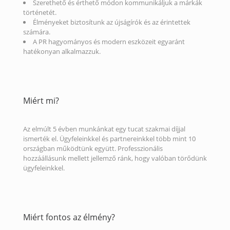
Szerethető és érthető módon kommunikáljuk a márkák
történetét.
Élményeket biztosítunk az újságírók és az érintettek
számára.
A PR hagyományos és modern eszközeit egyaránt
hatékonyan alkalmazzuk.
Miért mi?
Az elmúlt 5 évben munkánkat egy tucat szakmai díjjal
ismerték el. Ügyfeleinkkel és partnereinkkel több mint 10
országban működtünk együtt. Professzionális
hozzáállásunk mellett jellemző ránk, hogy valóban törődünk
ügyfeleinkkel.
Miért fontos az élmény?