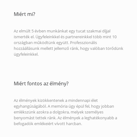
Miért mi?
Az elmúlt 5 évben munkánkat egy tucat szakmai díjjal
ismerték el. Ügyfeleinkkel és partnereinkkel több mint 10
országban működtünk együtt. Professzionális
hozzáállásunk mellett jellemző ránk, hogy valóban törődünk
ügyfeleinkkel.
Miért fontos az élmény?
Az élmények kizökkentenek a mindennapi élet
egyhangúságából. A memória úgy épül fel, hogy jobban
emlékszünk azokra a dolgokra, melyek személyes
benyomást tettek ránk. Az élmények a leghatékonyabb a
befogadók emlékeiért vívott harcban.