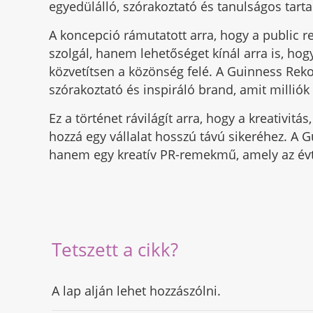
egyedülálló, szórakoztató és tanulságos tarta
A koncepció rámutatott arra, hogy a public r
szolgál, hanem lehetőséget kínál arra is, hog
közvetítsen a közönség felé. A Guinness R
szórakoztató és inspiráló brand, amit milliók 
Ez a történet rávilágít arra, hogy a kreativit
hozzá egy vállalat hosszú távú sikeréhez. A
hanem egy kreatív PR-remekmű, amely az évti
Tetszett a cikk?
A lap alján lehet hozzászólni.