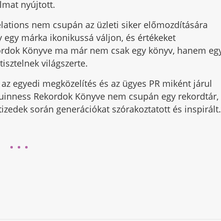
lmat nyújtott.
elations nem csupán az üzleti siker előmozdítására
y egy márka ikonikussá váljon, és értékeket
ekordok Könyve ma már nem csak egy könyv, hanem eg
tisztelnek világszerte.
ás, az egyedi megközelítés és az ügyes PR miként járul
 Guinness Rekordok Könyve nem csupán egy rekordtár,
zedek során generációkat szórakoztatott és inspirált