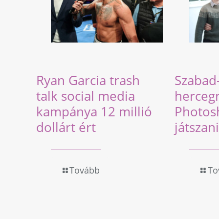
Ryan Garcia trash
Szabad
talk social media
herceg
kampánya 12 millió
Photos
dollárt ért
játszani
Tovább
To