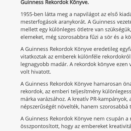
Guinness Rekordok Könyve.
1955-ben látta meg a napvilágot az első kiadás,
mesterfogások aranykorát. A Guinness vezet
mellett egy különleges ötletre van szükségük,
elemeket, még szorosabbra fűzi a sör és a k
A Guinness Rekordok Könyve eredetileg egyfaj
vitatkoztak az emberek különféle rekordokról
legnagyobb madár. A rekordok könyve ezen vi
volt hivatott.
A Guinness Rekordok Könyve hamarosan önáll
rekordok, az emberi teljesítmény különlegess
márka varázsához. A kreatív PR-kampányok, 
népszerűségét növelték, hanem szorosabbá t
A Guinness Rekordok Könyve nem csupán a re
összpontosított, hogy az embereket kreativi