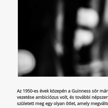
Az 1950-es évek közepén a Guinness sör már h
vezetése ambiciózus volt, és további népszer
született meg egy olyan ötlet, amely megválto