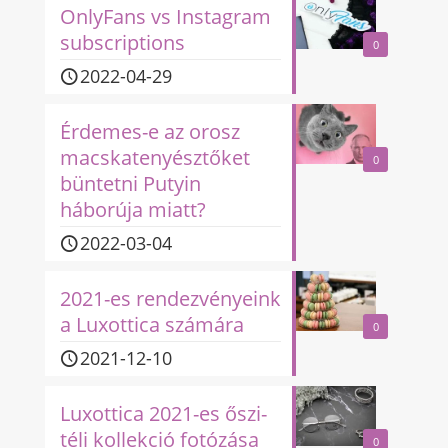
OnlyFans vs Instagram
subscriptions
0
2022-04-29
Érdemes-e az orosz
macskatenyésztőket
0
büntetni Putyin
háborúja miatt?
2022-03-04
2021-es rendezvényeink
a Luxottica számára
0
2021-12-10
Luxottica 2021-es őszi-
téli kollekció fotózása
0