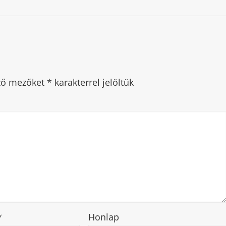
ező mezőket
*
karakterrel jelöltük
*
Honlap