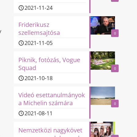
2021-11-24
Friderikusz
y
szellemsajtósa
0
2021-11-05
Piknik, fotózás, Vogue
Squad
.
0
2021-10-18
Videó esettanulmányok
a Michelin számára
0
2021-08-11
Nemzetközi nagykövet