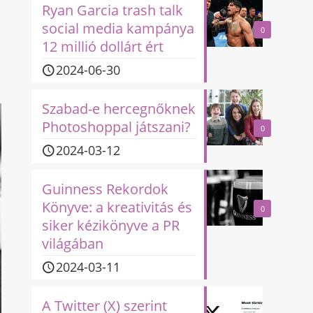
Ryan Garcia trash talk
social media kampánya
0
12 millió dollárt ért
2024-06-30
Szabad-e hercegnőknek
Photoshoppal játszani?
0
2024-03-12
Guinness Rekordok
Könyve: a kreativitás és
0
siker kézikönyve a PR
világában
2024-03-11
A Twitter (X) szerint