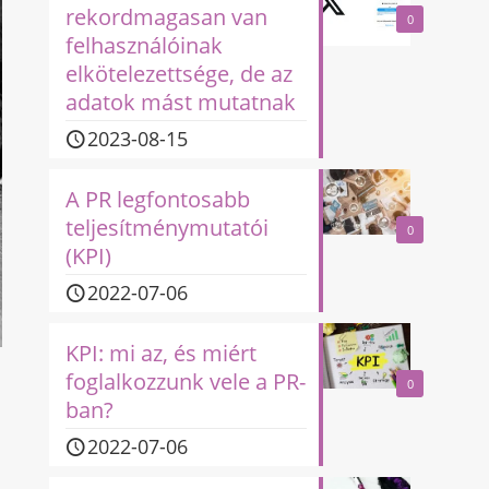
rekordmagasan van
0
felhasználóinak
elkötelezettsége, de az
adatok mást mutatnak
2023-08-15
A PR legfontosabb
teljesítménymutatói
0
(KPI)
2022-07-06
KPI: mi az, és miért
foglalkozzunk vele a PR-
0
ban?
2022-07-06