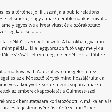
 és a történet jól illusztrálja a public relations
ése felismerte, hogy a márka emblematikus mivolta
 amely egyesítve a kreativitást és a szórakoztató
özönség kapcsolatát.
ta „békítő” szerepet játszott. A bárokban gyakran
, mint például ki a leggyorsabb futó vagy melyik a
ták lezárását célozta meg, de ennél sokkal többre
ó márkává vált. Az évről évre megjelenő friss
égei és az elképesztő tények mind hozzájárultak a
amelyek a könyvet kísérték, nem csupán a márka
ették az emberek kapcsolatát a Guinness-szel.
kordok bemutatására korlátozódott. A márka arra is
tására és teljesítményére ösztönözze, miközben