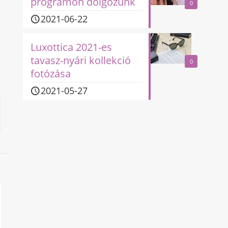
programon dolgozunk
0
2021-06-22
Luxottica 2021-es
tavasz-nyári kollekció
0
fotózása
2021-05-27