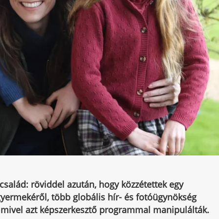
 család: röviddel azután, hogy közzétettek egy
yermekéről, több globális hír- és fotóügynökség
, mivel azt képszerkesztő programmal manipulálták.