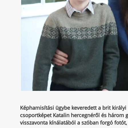
Képhamisítási ügybe keveredett a brit királyi
csoportképet Katalin hercegnéről és három g
visszavonta kínálatából a szóban forgó fotót