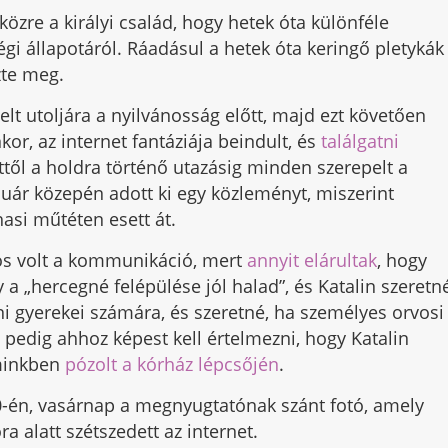
 közre a királyi család, hogy hetek óta különféle
gi állapotáról. Ráadásul a hetek óta keringő pletykák
zte meg.
t utoljára a nyilvánosság előtt, majd ezt követően
kor, az internet fantáziája beindult, és
találgatni
től a holdra történő utazásig minden szerepelt a
uár közepén adott ki egy közleményt, miszerint
hasi műtéten esett át.
os volt a kommunikáció, mert
annyit elárultak
, hogy
a „hercegné felépülése jól halad”, és Katalin szeretn
ni gyerekei számára, és szeretné, ha személyes orvosi
edig ahhoz képest kell értelmezni, hogy Katalin
sminkben
pózolt a kórház lépcsőjén
.
10-én, vasárnap a megnyugtatónak szánt fotó, amely
ra alatt szétszedett az internet.