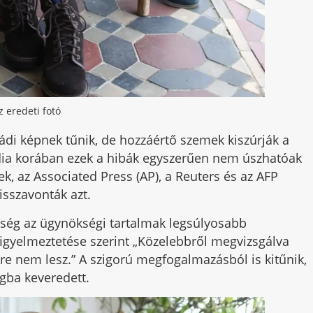
z eredeti fotó
ádi képnek tűnik, de hozzáértő szemek kiszúrják a
édia korában ezek a hibák egyszerűen nem úszhatóak
, az Associated Press (AP), a Reuters és az AFP
isszavonták azt.
kség az ügynökségi tartalmak legsúlyosabb
” figyelmeztetése szerint „Közelebbről megvizsgálva
ere nem lesz.” A szigorú megfogalmazásból is kitűnik,
ágba keveredett.