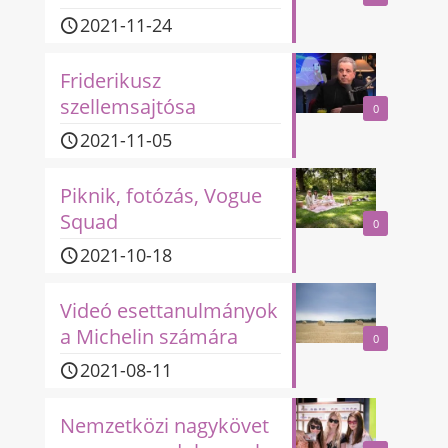
2021-11-24
Friderikusz
szellemsajtósa
0
2021-11-05
Piknik, fotózás, Vogue
Squad
0
2021-10-18
Videó esettanulmányok
a Michelin számára
0
2021-08-11
Nemzetközi nagykövet