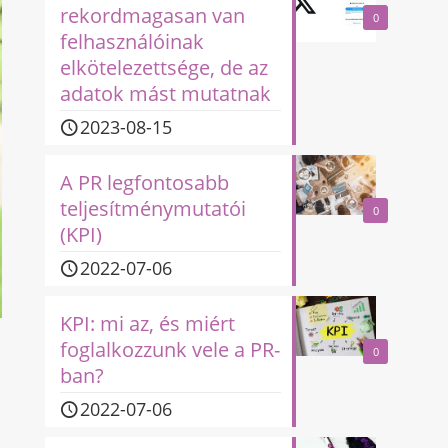
rekordmagasan van
0
felhasználóinak
elkötelezettsége, de az
adatok mást mutatnak
2023-08-15
A PR legfontosabb
teljesítménymutatói
0
(KPI)
2022-07-06
KPI: mi az, és miért
foglalkozzunk vele a PR-
0
ban?
2022-07-06