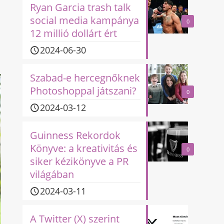
Ryan Garcia trash talk
social media kampánya
0
12 millió dollárt ért
2024-06-30
Szabad-e hercegnőknek
Photoshoppal játszani?
0
2024-03-12
Guinness Rekordok
Könyve: a kreativitás és
0
siker kézikönyve a PR
világában
2024-03-11
A Twitter (X) szerint