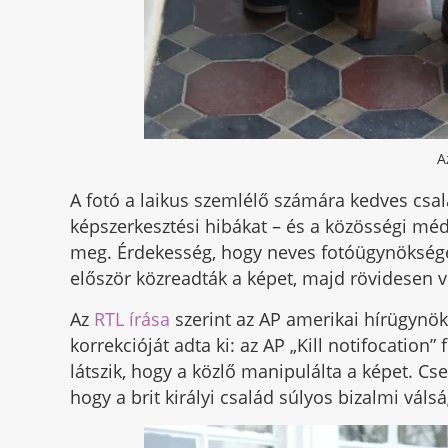
A
A fotó a laikus szemlélő számára kedves csal
képszerkesztési hibákat – és a közösségi m
meg. Érdekesség, hogy neves fotóügynökségek
először közreadták a képet, majd rövidesen v
Az
RTL írása
szerint az AP amerikai hírügynö
korrekcióját adta ki: az AP „Kill notifocation
látszik, hogy a közlő manipulálta a képet. Cs
hogy a brit királyi család súlyos bizalmi váls