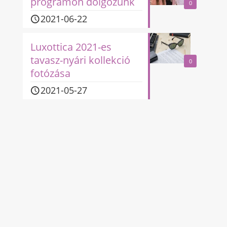
programon dolgozunk
0
2021-06-22
Luxottica 2021-es
tavasz-nyári kollekció
0
fotózása
2021-05-27