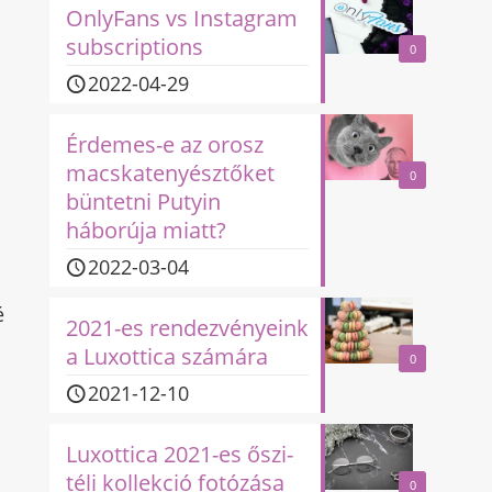
OnlyFans vs Instagram
subscriptions
0
2022-04-29
Érdemes-e az orosz
macskatenyésztőket
0
büntetni Putyin
háborúja miatt?
2022-03-04
é
2021-es rendezvényeink
a Luxottica számára
0
2021-12-10
Luxottica 2021-es őszi-
téli kollekció fotózása
0