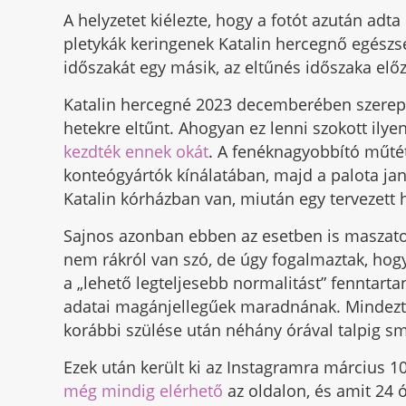
A helyzetet kiélezte, hogy a fotót azután adta
pletykák keringenek Katalin hercegnő egészsé
időszakát egy másik, az eltűnés időszaka elő
Katalin hercegné 2023 decemberében szerepel
hetekre eltűnt. Ahogyan ez lenni szokott ilyen
kezdték ennek okát
. A fenéknagyobbító műtét
konteógyártók kínálatában, majd a palota jan
Katalin kórházban van, miután egy tervezett 
Sajnos azonban ebben az esetben is maszat
nem rákról van szó, de úgy fogalmaztak, hogy 
a „lehető legteljesebb normalitást” fenntarta
adatai magánjellegűek maradnának. Mindezt p
korábbi szülése után néhány órával talpig 
Ezek után került ki az Instagramra március 
még mindig elérhető
az oldalon, és amit 24 ó