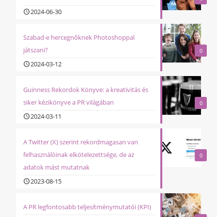
2024-06-30
Szabad-e hercegnőknek Photoshoppal
játszani?
0
2024-03-12
Guinness Rekordok Könyve: a kreativitás és
siker kézikönyve a PR világában
0
2024-03-11
A Twitter (X) szerint rekordmagasan van
felhasználóinak elkötelezettsége, de az
0
adatok mást mutatnak
2023-08-15
A PR legfontosabb teljesítménymutatói (KPI)