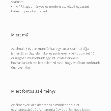
számára.
A PR hagyományos és modern eszközeit egyaránt
hatékonyan alkalmazzuk.
Miért mi?
Az elmúlt 5 évben munkánkat egy tucat szakmai díjjal
ismerték el. Ügyfeleinkkel és partnereinkkel több mint 10
országban működtünk együtt. Professzionális
hozzáállásunk mellett jellemző ránk, hogy valóban törődünk
ügyfeleinkkel.
Miért fontos az élmény?
Az élmények kizökkentenek a mindennapi élet
egyhangúságából. A memória úgy épül fel, hogy jobban