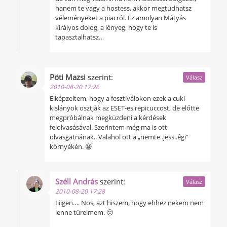
hanem te vagy a hostess, akkor megtudhatsz
véleményeket a piacról. Ez amolyan Mátyás
királyos dolog, a lényeg, hogy te is
tapasztalhatsz…
Pöti Mazsi
szerint:
Válasz
2010-08-20 17:26
Elképzeltem, hogy a fesztiválokon ezek a cuki
kislányok osztják az ESET-es repicuccost, de előtte
megpróbálnak megküzdeni a kérdések
felolvasásával. Szerintem még ma is ott
olvasgatnának.. Valahol ott a „nemte..jess..égi”
környékén. 😀
Széll András
szerint:
Válasz
2010-08-20 17:28
Iiiigen…. Nos, azt hiszem, hogy ehhez nekem nem
lenne türelmem. 🙂