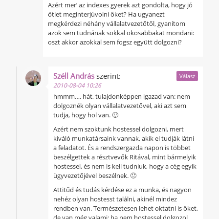
Azért mer’ az indexes gyerek azt gondolta, hogy jó
ötlet meginterjúvolni őket? Ha ugyanezt
megkérdezi néhány vállalatvezetőtől, gyanítom
azok sem tudnának sokkal okosabbakat mondani:
oszt akkor azokkal sem fogsz együtt dolgozni?
Széll András
szerint:
Válasz
2010-08-04 10:26
hmmm…. hát, tulajdonképpen igazad van: nem
dolgoznék olyan vállalatvezetővel, aki azt sem
tudja, hogy hol van. 🙂
Azért nem szoktunk hostessel dolgozni, mert
kiváló munkatársaink vannak, akik el tudják látni
a feladatot. És a rendszergazda napon is többet
beszélgettek a résztvevők Ritával, mint bármelyik
hostessel, és nem is kell tudniuk, hogy a cég egyik
ügyvezetőjével beszélnek. 🙂
Attitűd és tudás kérdése ez a munka, és nagyon
nehéz olyan hostesst találni, akinél mindez
rendben van. Természetesen lehet oktatni is őket,
de van még valami: ha nem hostessel dolgozol,