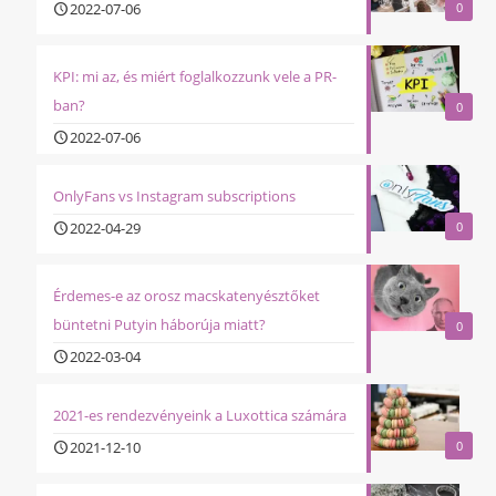
2022-07-06
0
KPI: mi az, és miért foglalkozzunk vele a PR-
ban?
0
2022-07-06
OnlyFans vs Instagram subscriptions
2022-04-29
0
Érdemes-e az orosz macskatenyésztőket
büntetni Putyin háborúja miatt?
0
2022-03-04
2021-es rendezvényeink a Luxottica számára
2021-12-10
0