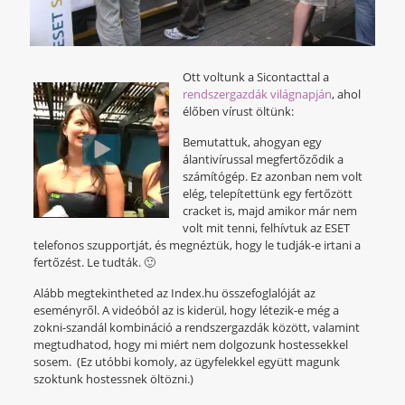
Ott voltunk a Sicontacttal a
rendszergazdák világnapján
, ahol
élőben vírust öltünk:
Bemutattuk, ahogyan egy
álantivírussal megfertőződik a
számítógép. Ez azonban nem volt
elég, telepítettünk egy fertőzött
cracket is, majd amikor már nem
volt mit tenni, felhívtuk az ESET
telefonos szupportját, és megnéztük, hogy le tudják-e irtani a
fertőzést. Le tudták. 🙂
Alább megtekintheted az Index.hu összefoglalóját az
eseményről. A videóból az is kiderül, hogy létezik-e még a
zokni-szandál kombináció a rendszergazdák között, valamint
megtudhatod, hogy mi miért nem dolgozunk hostessekkel
sosem. (Ez utóbbi komoly, az ügyfelekkel együtt magunk
szoktunk hostessnek öltözni.)