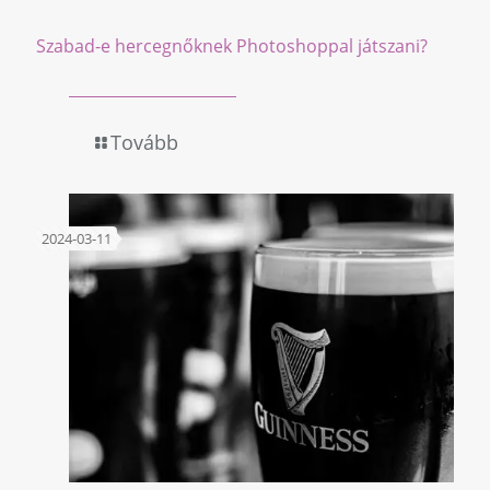
Szabad-e hercegnőknek Photoshoppal játszani?
Tovább
2024-03-11