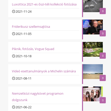
Luxottica 2021-es őszi-téli kollekció fotózása
2021-11-24
0
Friderikusz szellemsajtósa
2021-11-05
0
Piknik, fotózás, Vogue Squad
2021-10-18
0
Videó esettanulmányok a Michelin számára
2021-08-11
0
Nemzetközi nagykövet programon
dolgozunk
0
2021-06-22