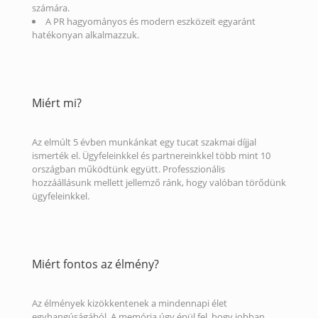
számára.
A PR hagyományos és modern eszközeit egyaránt
hatékonyan alkalmazzuk.
Miért mi?
Az elmúlt 5 évben munkánkat egy tucat szakmai díjjal
ismerték el. Ügyfeleinkkel és partnereinkkel több mint 10
országban működtünk együtt. Professzionális
hozzáállásunk mellett jellemző ránk, hogy valóban törődünk
ügyfeleinkkel.
Miért fontos az élmény?
Az élmények kizökkentenek a mindennapi élet
egyhangúságából. A memória úgy épül fel, hogy jobban