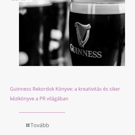
Guinness Rekordok Könyve: a kreativitás és siker
kézikönyve a PR világában
Tovább