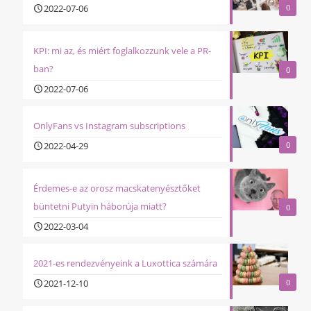
2022-07-06
0
KPI: mi az, és miért foglalkozzunk vele a PR-
ban?
0
2022-07-06
OnlyFans vs Instagram subscriptions
2022-04-29
0
Érdemes-e az orosz macskatenyésztőket
büntetni Putyin háborúja miatt?
0
2022-03-04
2021-es rendezvényeink a Luxottica számára
2021-12-10
0