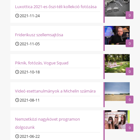
Luxottica 2021-es őszi-téli kollekció fotózása
2021-11-24
0
Friderikusz szellemsajtósa
2021-11-05
0
Piknik, fotózás, Vogue Squad
2021-10-18
0
Videó esettanulmányok a Michelin számára
2021-08-11
0
Nemzetközi nagykövet programon
dolgozunk
0
2021-06-22