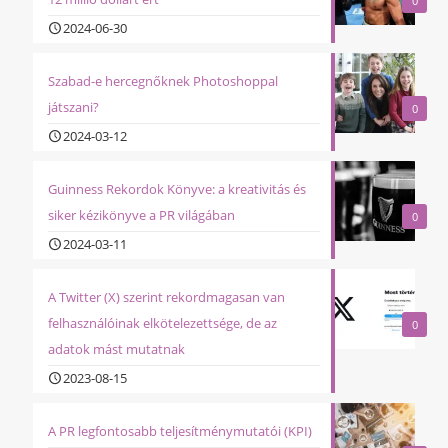
0
2024-06-30
Szabad-e hercegnőknek Photoshoppal
játszani?
0
2024-03-12
Guinness Rekordok Könyve: a kreativitás és
siker kézikönyve a PR világában
0
2024-03-11
A Twitter (X) szerint rekordmagasan van
felhasználóinak elkötelezettsége, de az
0
adatok mást mutatnak
2023-08-15
A PR legfontosabb teljesítménymutatói (KPI)