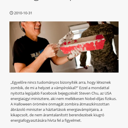
2010-10-31
„Egyelőre nincs tudományos bizonyíték arra, hogy léteznek
zombik, de mi a helyzet a vámpírokkal?” Ezzel a mondattal
nyitotta legújabb Facebook bejegyzését Steven Chu, az USA
energiaügyi minisztere, aki nem mellékesen Nobel-díjas fizikus.
A Halloween örömére önmagát zombira átmaszkírozottan
ábrázoló miniszter a háztartások energiavámpírjaira, a
kikapcsolt, de nem áramtalanított berendezések kiugró
energiafogyasztására hívta fel a figyelmet.