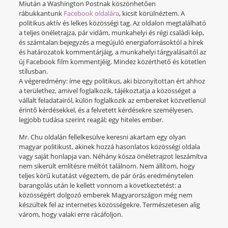
Miután a Washington Postnak köszönhetően
rábukkantunk
Facebook oldalára
, kicsit körülnéztem. A
politikus aktív és lelkes közösségi tag. Az oldalon megtalálható
a teljes önéletrajza, pár vidám, munkahelyi és régi családi kép,
és számtalan bejegyzés a megújuló energiaforrásoktól a hírek
és határozatok kommentárjáig, a munkahelyi tárgyalásaitól az
új Facebook film kommentjéig. Mindez közérthető és kötetlen
stílusban.
A végeredmény: íme egy politikus, aki bizonyítottan ért ahhoz
a területhez, amivel foglalkozik, tájékoztatja a közösséget a
vállalt feladatairól, külön foglalkozik az embereket közvetlenül
érintő kérdésekkel, és a felvetett kérdésekre személyesen,
legjobb tudása szerint reagál; egy hiteles ember.
Mr. Chu oldalán fellelkesülve keresni akartam egy olyan
magyar politikust, akinek hozzá hasonlatos közösségi oldala
vagy saját honlapja van. Néhány kósza önéletrajzot leszámítva
nem sikerült említésre méltót találnom. Nem állítom, hogy
teljes körű kutatást végeztem, de pár órás eredménytelen
barangolás után le kellett vonnom a következtetést: a
közösségért dolgozó emberek Magyarországon még nem
készültek fel az internetes közösségekre. Természetesen alig
várom, hogy valaki erre rácáfoljon.