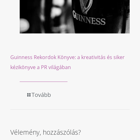
Guinness Rekordok Könyve: a kreativitás és siker
kézikönyve a PR világában
Tovább
Vélemény, hozzászólás?