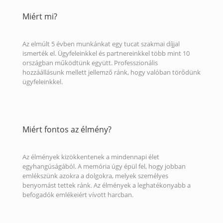
Miért mi?
Az elmúlt 5 évben munkánkat egy tucat szakmai díjjal
ismerték el. Ügyfeleinkkel és partnereinkkel több mint 10
országban működtünk együtt. Professzionális
hozzáállásunk mellett jellemző ránk, hogy valóban törődünk
ügyfeleinkkel.
Miért fontos az élmény?
Az élmények kizökkentenek a mindennapi élet
egyhangúságából. A memória úgy épül fel, hogy jobban
emlékszünk azokra a dolgokra, melyek személyes
benyomást tettek ránk. Az élmények a leghatékonyabb a
befogadók emlékeiért vívott harcban.