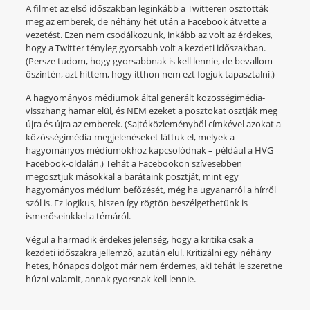
A filmet az első időszakban leginkább a Twitteren osztották
meg az emberek, de néhány hét után a Facebook átvette a
vezetést. Ezen nem csodálkozunk, inkább az volt az érdekes,
hogy a Twitter tényleg gyorsabb volt a kezdeti időszakban.
(Persze tudom, hogy gyorsabbnak is kell lennie, de bevallom
őszintén, azt hittem, hogy itthon nem ezt fogjuk tapasztalni.)
A hagyományos médiumok által generált közösségimédia-
visszhang hamar elül, és NEM ezeket a posztokat osztják meg
újra és újra az emberek. (Sajtóközleményből címkével azokat a
közösségimédia-megjelenéseket láttuk el, melyek a
hagyományos médiumokhoz kapcsolódnak – például a HVG
Facebook-oldalán.) Tehát a Facebookon szívesebben
megosztjuk másokkal a barátaink posztját, mint egy
hagyományos médium befőzését, még ha ugyanarról a hírről
szól is. Ez logikus, hiszen így rögtön beszélgethetünk is
ismerőseinkkel a témáról.
Végül a harmadik érdekes jelenség, hogy a kritika csak a
kezdeti időszakra jellemző, azután elül. Kritizálni egy néhány
hetes, hónapos dolgot már nem érdemes, aki tehát le szeretne
húzni valamit, annak gyorsnak kell lennie.