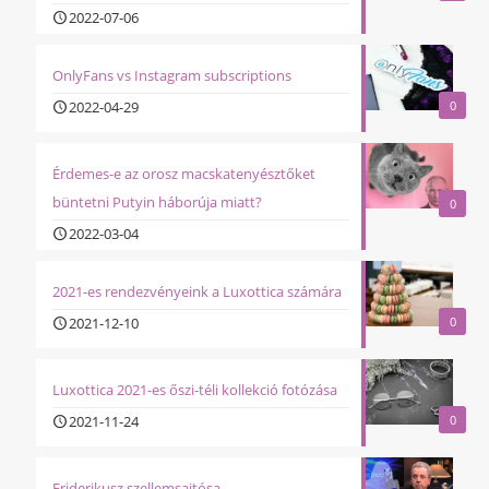
2022-07-06
OnlyFans vs Instagram subscriptions
2022-04-29
0
Érdemes-e az orosz macskatenyésztőket
büntetni Putyin háborúja miatt?
0
2022-03-04
2021-es rendezvényeink a Luxottica számára
2021-12-10
0
Luxottica 2021-es őszi-téli kollekció fotózása
2021-11-24
0
Friderikusz szellemsajtósa