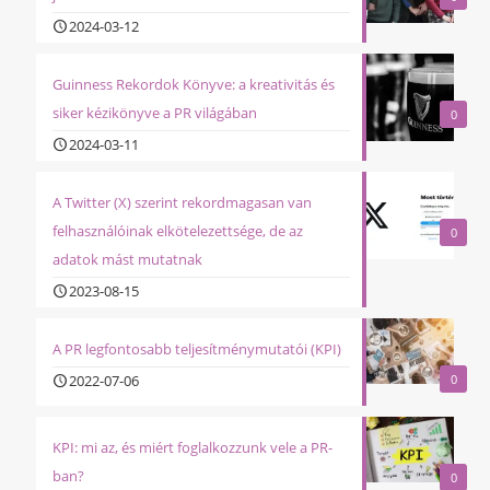
2024-03-12
Guinness Rekordok Könyve: a kreativitás és
siker kézikönyve a PR világában
0
2024-03-11
A Twitter (X) szerint rekordmagasan van
felhasználóinak elkötelezettsége, de az
0
adatok mást mutatnak
2023-08-15
A PR legfontosabb teljesítménymutatói (KPI)
2022-07-06
0
KPI: mi az, és miért foglalkozzunk vele a PR-
ban?
0