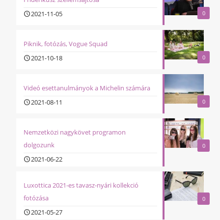
2021-11-05
0
Piknik, fotózás, Vogue Squad
2021-10-18
0
Videó esettanulmányok a Michelin számára
2021-08-11
0
Nemzetközi nagykövet programon
dolgozunk
0
2021-06-22
Luxottica 2021-es tavasz-nyári kollekció
fotózása
0
2021-05-27