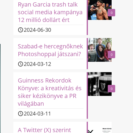
Ryan Garcia trash talk
social media kampánya
0
12 millió dollárt ért
2024-06-30
Szabad-e hercegnőknek
Photoshoppal játszani?
0
2024-03-12
Guinness Rekordok
Könyve: a kreativitás és
0
siker kézikönyve a PR
világában
2024-03-11
A Twitter (X) szerint