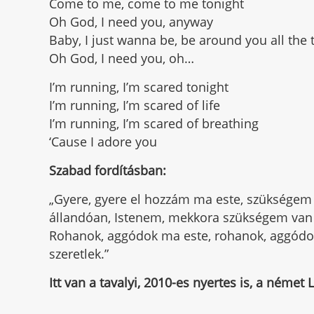
Come to me, come to me tonight
Oh God, I need you, anyway
Baby, I just wanna be, be around you all the 
Oh God, I need you, oh…
I’m running, I’m scared tonight
I’m running, I’m scared of life
I’m running, I’m scared of breathing
‘Cause I adore you
Szabad fordításban:
„Gyere, gyere el hozzám ma este, szükségem 
állandóan, Istenem, mekkora szükségem van
Rohanok, aggódok ma este, rohanok, aggódok 
szeretlek.”
Itt van a tavalyi, 2010-es nyertes is, a német 