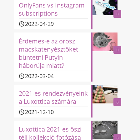
OnlyFans vs Instagram
subscriptions
0
2022-04-29
Érdemes-e az orosz
macskatenyésztőket
0
büntetni Putyin
háborúja miatt?
2022-03-04
2021-es rendezvényeink
a Luxottica számára
0
2021-12-10
Luxottica 2021-es őszi-
téli kollekció fotózása
0