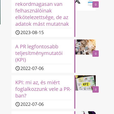
rekordmagasan van
0
felhasználóinak
elkötelezettsége, de az
adatok mást mutatnak
2023-08-15
A PR legfontosabb
teljesítménymutatói
0
(KPI)
2022-07-06
KPI: mi az, és miért
foglalkozzunk vele a PR-
0
ban?
2022-07-06