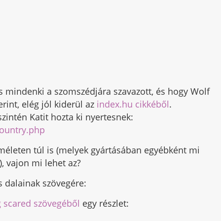
és mindenki a szomszédjára szavazott, és hogy Wolf
int, elég jól kiderül az
index.hu cikkéből
.
intén Katit hozta ki nyertesnek:
country.php
méleten túl is (melyek gyártásában egyébként mi
, vajon mi lehet az?
s dalainak szövegére:
 scared szövegéből
egy részlet: