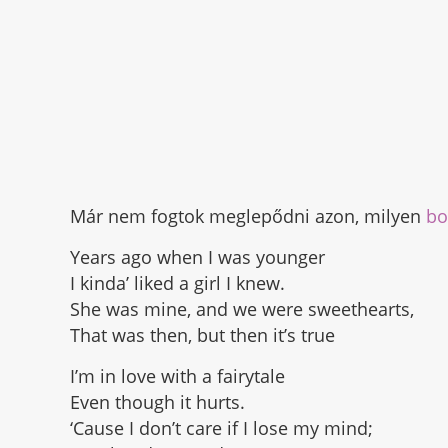
Már nem fogtok meglepődni azon, milyen
bo
Years ago when I was younger
I kinda’ liked a girl I knew.
She was mine, and we were sweethearts,
That was then, but then it’s true
I’m in love with a fairytale
Even though it hurts.
‘Cause I don’t care if I lose my mind;