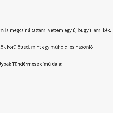
is megcsináltattam. Vettem egy új bugyit, ami kék,
gök körülötted, mint egy műhold, és hasonló
r Rybak Tündérmese című dala: