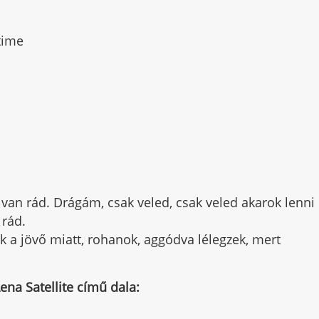
time
van rád. Drágám, csak veled, csak veled akarok lenni
 rád.
a jövő miatt, rohanok, aggódva lélegzek, mert
Lena Satellite című dala: