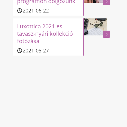
programon dolgozunk
0
2021-06-22
Luxottica 2021-es
tavasz-nyári kollekció
0
fotózása
2021-05-27