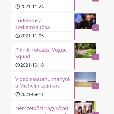
2021-11-24
Friderikusz
szellemsajtósa
0
2021-11-05
Piknik, fotózás, Vogue
Squad
0
2021-10-18
Videó esettanulmányok
a Michelin számára
0
2021-08-11
Nemzetközi nagykövet