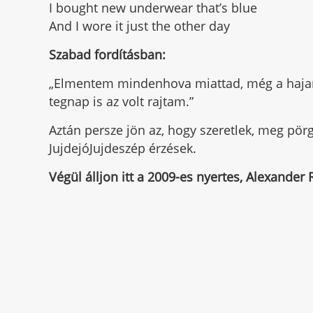
I bought new underwear that’s blue
And I wore it just the other day
Szabad fordításban:
„Elmentem mindenhova miattad, még a hajam 
tegnap is az volt rajtam.”
Aztán persze jön az, hogy szeretlek, meg pör
JujdejóJujdeszép érzések.
Végül álljon itt a 2009-es nyertes, Alexande